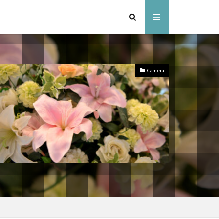
Camera
ンドセル
スキー
ャンプ場
ャンプ場
ドアパーク
いぞくの森キャンプ場