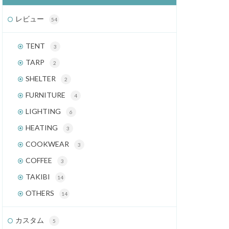
レビュー
54
TENT
3
TARP
2
SHELTER
2
FURNITURE
4
LIGHTING
6
HEATING
3
COOKWEAR
3
COFFEE
3
TAKIBI
14
OTHERS
14
カスタム
5