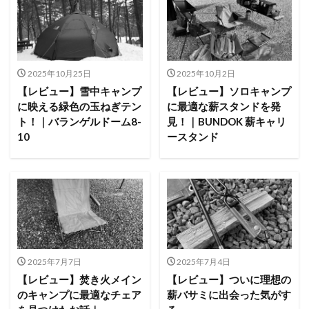
塩原グリーンビレッジ
Anker
BUB RESORT Chosei Village
キャンプギアカスタム
薪ストーブ
Nebula Capsule Ⅱ
グランピング
購入
バランゲルドーム
フォレストパークあだたら
2025年10月25日
2025年10月2日
エンゼルフォレスト那須白河
那須高原アカルパ
【レビュー】雪中キャンプ
【レビュー】ソロキャンプ
に映える緑色の玉ねぎテン
に最適な薪スタンドを発
せせらぎ公園オートキャンプ場
横沢浜キャンプ場
ト！｜バランゲルドーム8-
見！｜BUNDOK 薪キャリ
雨キャンプ
深緑キャンプ
冬キャンプ
10
ースタンド
雪中キャンプ
デイキャンプ
レビュー
まとめ
ひとりごと
Jeepを買おう
Jeepカスタム
神対応
検索
2025年7月7日
2025年7月4日
【レビュー】焚き火メイン
【レビュー】ついに理想の
のキャンプに最適なチェア
薪バサミに出会った気がす