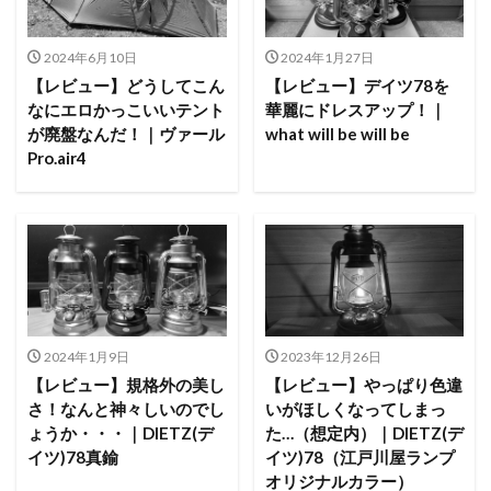
2024年6月10日
2024年1月27日
【レビュー】どうしてこん
【レビュー】デイツ78を
なにエロかっこいいテント
華麗にドレスアップ！｜
が廃盤なんだ！｜ヴァール
what will be will be
Pro.air4
2024年1月9日
2023年12月26日
【レビュー】規格外の美し
【レビュー】やっぱり色違
さ！なんと神々しいのでし
いがほしくなってしまっ
ょうか・・・｜DIETZ(デ
た…（想定内）｜DIETZ(デ
イツ)78真鍮
イツ)78（江戸川屋ランプ
オリジナルカラー）