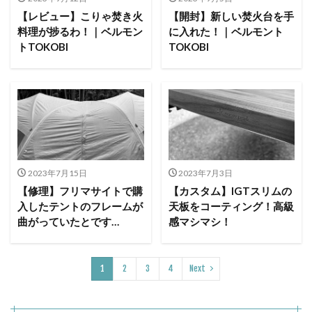
【レビュー】こりゃ焚き火
【開封】新しい焚火台を手
料理が捗るわ！｜ベルモン
に入れた！｜ベルモント
トTOKOBI
TOKOBI
2023年7月15日
2023年7月3日
【修理】フリマサイトで購
【カスタム】IGTスリムの
入したテントのフレームが
天板をコーティング！高級
曲がっていたとです…
感マシマシ！
1
2
3
4
Next