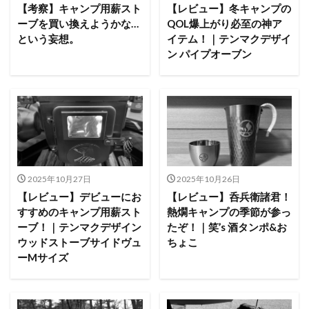
ACNあぶくまキャンプランド
商品提供
【考察】キャンプ用薪スト
【レビュー】冬キャンプの
ーブを買い換えようかな…
QOL爆上がり必至の神ア
ほとりの遊びばキャンプ場
龍の国オートキャンプ場
という妄想。
イテム！｜テンマクデザイ
春キャンプ
RICOH GRⅢ
注意喚起
trip
ン パイプオーブン
YouTube
ホップガーデンオートキャンプ場
グルキャン
御朱印
お知らせ
父子キャンプ
キャンプ場選び
ソロキャンプ
キャンプグルメ
グランディ羽鳥湖スキーリゾート
さゆりオートパーク
前が岳アウトドアパーク
GoPro
車検
海キャンプ
紅葉キャンプ
湖畔キャンプ
2025年10月27日
2025年10月26日
タイヤ交換
かいぞくの森キャンプ場
【レビュー】デビューにお
【レビュー】呑兵衛諸君！
すすめのキャンプ用薪スト
熱燗キャンプの季節が参っ
キャンプ庭小会瀬の森
天神浜オートキャンプ場
ーブ！｜テンマクデザイン
たぞ！｜笑’s 酒タンポ&お
秘境駅
キャンプギアレビュー
秋キャンプ
ウッドストーブサイドヴュ
ちょこ
夏キャンプ
撮影レポ
キャンプギアギアレビュー
ーMサイズ
Anker Nebula Capsule 3
ROOTS CAMP SITE
りょうぜんこどもの村キャンプ場
開封