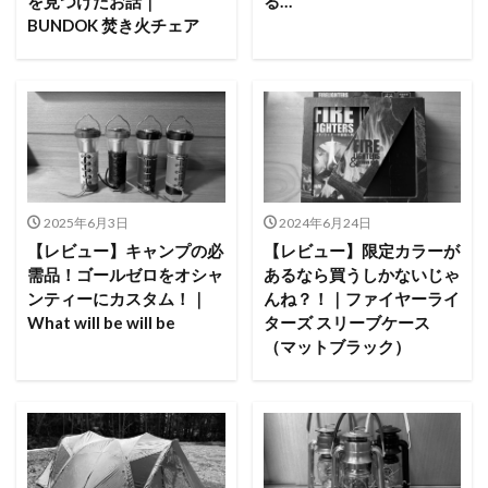
を見つけたお話｜
る…
BUNDOK 焚き火チェア
2025年6月3日
2024年6月24日
【レビュー】キャンプの必
【レビュー】限定カラーが
需品！ゴールゼロをオシャ
あるなら買うしかないじゃ
ンティーにカスタム！｜
んね？！｜ファイヤーライ
What will be will be
ターズ スリーブケース
（マットブラック）