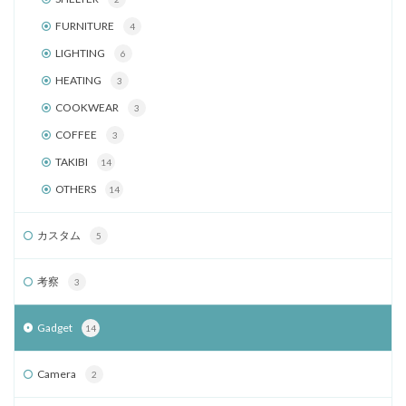
FURNITURE
4
LIGHTING
6
HEATING
3
COOKWEAR
3
COFFEE
3
TAKIBI
14
OTHERS
14
カスタム
5
考察
3
Gadget
14
Camera
2