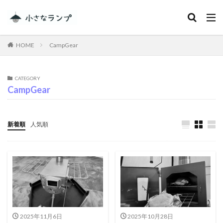
カテゴリー
HOME
CampGear
タグ
CATEGORY
CampGear
シェアカメ
犬吠埼灯台
ファミキャンを始めたい人へ
トラブル
DJI MINI 2
RV RESORT 猪苗代モビレージ
新着順
人気順
大子広域公園オートキャンプ場グリンヴィラ
妄想
ランドセル
ZEN Camps
メープル那須高原キャンプグランド
キャンプ・アンド・キャビンズ那須高原
スノーピーク白河高原
anniversary
KEEN
Nikon
五色温泉オートキャンプ場
スキー
2025年11月6日
2025年10月28日