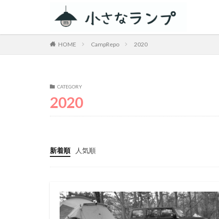
カテゴリー
HOME
CampRepo
2020
タグ
CATEGORY
シェアカメ
2020
RV RESORT 猪
ZEN Camps
スノーピーク白河
新着順
人気順
ACNあぶくまキャ
春キャンプ
グルキャン
キャンプグルメ
GoPro
車検