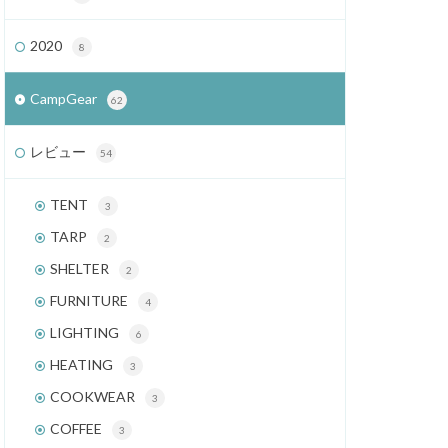
2020
8
CampGear
62
レビュー
54
TENT
3
TARP
2
SHELTER
2
FURNITURE
4
LIGHTING
6
HEATING
3
COOKWEAR
3
COFFEE
3