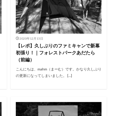
の森
天神浜オートキャンプ場
秘境駅
キャンプギアレビュー
撮影レポ
キャンプギアギアレビュー
Anker Nebula Capsule 3
ROOT
の村キャンプ場
開封
塩原グリーンビレッジ
Anker
BUB RESO
タム
薪ストーブ
Nebula Capsule Ⅱ
グランピング
購入
あだたら
エンゼルフォレスト那須白河
那須高原アカルパ
2020年12月15日
トキャンプ場
横沢浜キャンプ場
雨キャンプ
深緑キャンプ
冬
【レポ】久しぶりのファミキャンで新幕
デイキャンプ
レビュー
まとめ
ひとりごと
Jeepを買おう
初張り！｜フォレストパークあだたら
（前編）
こんにちは、mahm（まーむ）です。かなり久しぶり
検索
の更新になってしまいました。 […]