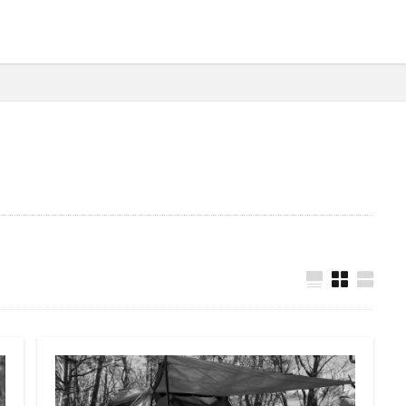
犬吠埼灯台
ファミキャンを始めたい人へ
トラブル
DJI MINI 2
苗代モビレージ
大子広域公園オートキャンプ場グリンヴィラ
妄想
ラ
メープル那須高原キャンプグランド
キャンプ・アンド・キャビンズ那須高原
高原
anniversary
KEEN
Nikon
五色温泉オートキャンプ場
ンプランド
商品提供
ほとりの遊びばキャンプ場
龍の国オートキ
RICOH GRⅢ
注意喚起
trip
YouTube
ホップガーデンオートキ
御朱印
お知らせ
父子キャンプ
キャンプ場選び
ソロキャンプ
グランディ羽鳥湖スキーリゾート
さゆりオートパーク
前が岳アウト
海キャンプ
紅葉キャンプ
湖畔キャンプ
タイヤ交換
か