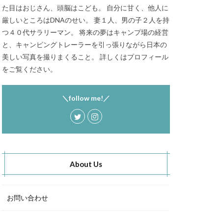
た目はおじさん、頭脳はこども。 自分に甘く、他人に
秋キャンプ
厳しいところはDNAのせい。 妻１人、男の子２人を持
S CAMP SITE
つ４０代サラリーマン。 将来の夢はキャンプ場の経営
RT Chosei Village
と、キャンピングトレーラーを引っ張りながら日本の
バランゲルドーム
美しい写真を撮りまくること。 詳しくはプロフィール
をご覧ください。
キャンプ
Jeepカスタム
＼follow me!／
About Us
お問い合わせ