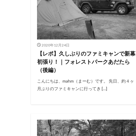
キャンプ庭小会瀬
夏キャンプ
りょうぜんこども
キャンプギアカス
フォレストパーク
2020年12月24日
せせらぎ公園オー
【レポ】久しぶりのファミキャンで新幕
雪中キャンプ
初張り！｜フォレストパークあだたら
（後編）
神対応
こんにちは、mahm（まーむ）です。 先日、約４ヶ
月ぶりのファミキャンに行ってき […]