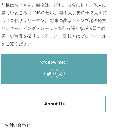
た目はおじさん、頭脳はこども。 自分に甘く、他人に
秋キャンプ
厳しいところはDNAのせい。 妻１人、男の子２人を持
S CAMP SITE
つ４０代サラリーマン。 将来の夢はキャンプ場の経営
RT Chosei Village
と、キャンピングトレーラーを引っ張りながら日本の
バランゲルドーム
美しい写真を撮りまくること。 詳しくはプロフィール
をご覧ください。
キャンプ
Jeepカスタム
＼follow me!／
About Us
お問い合わせ