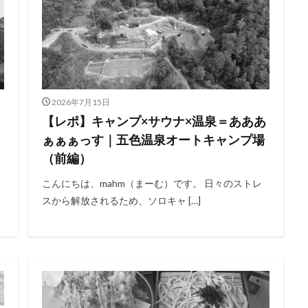
の森
天神浜オートキャンプ場
秘境駅
キャンプギアレビュー
撮影レポ
キャンプギアギアレビュー
Anker Nebula Capsule 3
ROOT
の村キャンプ場
開封
塩原グリーンビレッジ
Anker
BUB RESO
タム
薪ストーブ
Nebula Capsule Ⅱ
グランピング
購入
あだたら
エンゼルフォレスト那須白河
那須高原アカルパ
2026年7月15日
トキャンプ場
横沢浜キャンプ場
雨キャンプ
深緑キャンプ
冬
【レポ】キャンプ×サウナ×温泉＝あああ
デイキャンプ
レビュー
まとめ
ひとりごと
Jeepを買おう
ぁぁぁっす｜五色温泉オートキャンプ場
（前編）
こんにちは、mahm（まーむ）です。 日々のストレ
検索
スから解放されるため、ソロキャ […]