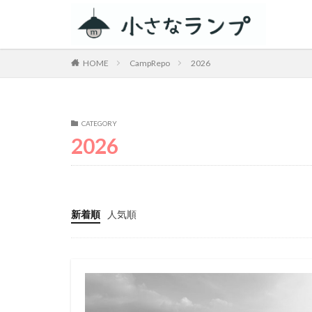
カテゴリー
HOME
CampRepo
2026
タグ
CATEGORY
シェアカメ
2026
RV RESORT 猪
ZEN Camps
スノーピーク白河
新着順
人気順
ACNあぶくまキャ
春キャンプ
グルキャン
キャンプグルメ
GoPro
車検