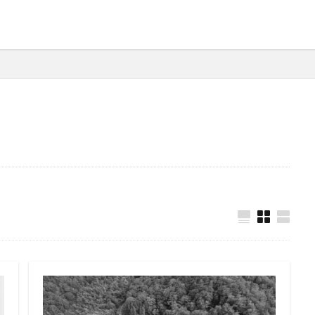
犬吠埼灯台
ファミキャンを始めたい人へ
トラブル
DJI MINI 2
苗代モビレージ
大子広域公園オートキャンプ場グリンヴィラ
妄想
ラ
メープル那須高原キャンプグランド
キャンプ・アンド・キャビンズ那須高原
高原
anniversary
KEEN
Nikon
五色温泉オートキャンプ場
ンプランド
商品提供
ほとりの遊びばキャンプ場
龍の国オートキ
RICOH GRⅢ
注意喚起
trip
YouTube
ホップガーデンオートキ
御朱印
お知らせ
父子キャンプ
キャンプ場選び
ソロキャンプ
グランディ羽鳥湖スキーリゾート
さゆりオートパーク
前が岳アウト
海キャンプ
紅葉キャンプ
湖畔キャンプ
タイヤ交換
か