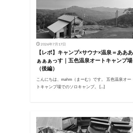
キャンプ庭小会瀬
夏キャンプ
りょうぜんこども
キャンプギアカス
フォレストパーク
2026年7月17日
せせらぎ公園オー
【レポ】キャンプ×サウナ×温泉＝あああ
雪中キャンプ
ぁぁぁっす｜五色温泉オートキャンプ場
（後編）
神対応
こんにちは、mahm（まーむ）です。 五色温泉オー
トキャンプ場でのソロキャンプ。 […]