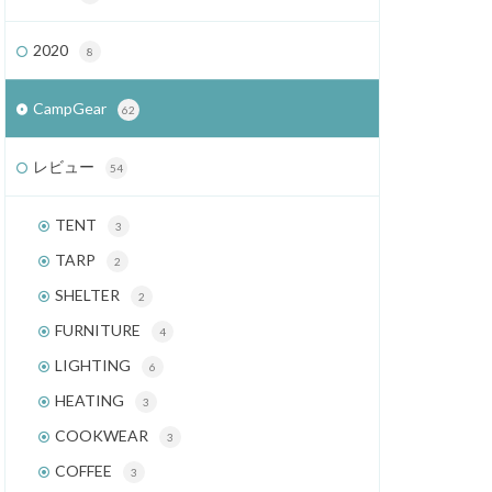
2020
8
CampGear
62
レビュー
54
TENT
3
TARP
2
SHELTER
2
FURNITURE
4
LIGHTING
6
HEATING
3
COOKWEAR
3
COFFEE
3