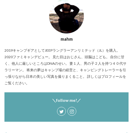
塩原グリーンビレッジ
Anker
BUB RESORT Chosei Village
キャンプギアカスタム
薪ストーブ
Nebula Capsule Ⅱ
グランピング
購入
バランゲルドーム
フォレストパークあだたら
mahm
エンゼルフォレスト那須白河
那須高原アカルパ
せせらぎ公園オートキャンプ場
横沢浜キャンプ場
2019キャンプギアとしてJEEPラングラーアンリミテッド（JL）を購入。
雨キャンプ
深緑キャンプ
冬キャンプ
2020ファミキャンデビュー。 見た目はおじさん、頭脳はこども。 自分に甘
く、他人に厳しいところはDNAのせい。 妻１人、男の子２人を持つ４０代サ
雪中キャンプ
デイキャンプ
レビュー
まとめ
ラリーマン。 将来の夢はキャンプ場の経営と、キャンピングトレーラーを引
ひとりごと
Jeepを買おう
Jeepカスタム
っ張りながら日本の美しい写真を撮りまくること。 詳しくはプロフィールを
ご覧ください。
神対応
検索
＼follow me!／