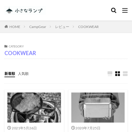
カテゴリー
HOME
CampGear
レビュー
COOKWEAR
タグ
CATEGORY
COOKWEAR
シェアカメ
犬吠埼灯台
ファミキャンを始めたい人へ
トラブル
DJI MINI 2
RV RESORT 猪苗代モビレージ
新着順
人気順
大子広域公園オートキャンプ場グリンヴィラ
妄想
ランドセル
ZEN Camps
メープル那須高原キャンプグランド
キャンプ・アンド・キャビンズ那須高原
スノーピーク白河高原
anniversary
KEEN
Nikon
五色温泉オートキャンプ場
スキー
2021年5月26日
2020年7月25日