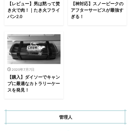
ACNあぶくまキャンプランド
商品提供
【レビュー】男は黙って焚
【神対応】スノーピークの
き火で肉！｜たき火フライ
アフターサービスが最強す
ほとりの遊びばキャンプ場
龍の国オートキャンプ場
パン2.0
ぎる！
春キャンプ
RICOH GRⅢ
注意喚起
trip
YouTube
ホップガーデンオートキャンプ場
グルキャン
御朱印
お知らせ
父子キャンプ
キャンプ場選び
ソロキャンプ
キャンプグルメ
グランディ羽鳥湖スキーリゾート
さゆりオートパーク
前が岳アウトドアパーク
GoPro
車検
2020年7月7日
海キャンプ
紅葉キャンプ
湖畔キャンプ
【購入】ダイソーでキャン
タイヤ交換
かいぞくの森キャンプ場
プに最適なカトラリーケー
スを発見！
キャンプ庭小会瀬の森
天神浜オートキャンプ場
秘境駅
キャンプギアレビュー
秋キャンプ
夏キャンプ
撮影レポ
キャンプギアギアレビュー
Anker Nebula Capsule 3
ROOTS CAMP SITE
管理人
りょうぜんこどもの村キャンプ場
開封