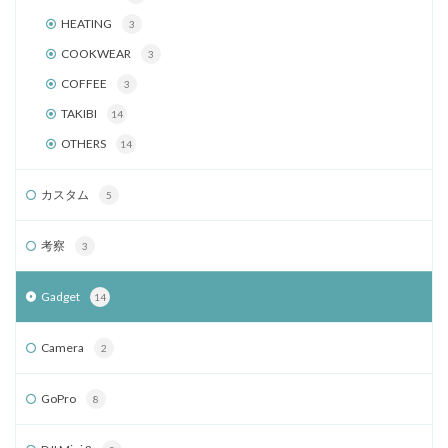
HEATING
3
COOKWEAR
3
COFFEE
3
TAKIBI
14
OTHERS
14
カスタム
5
考察
3
Gadget
14
Camera
2
GoPro
8