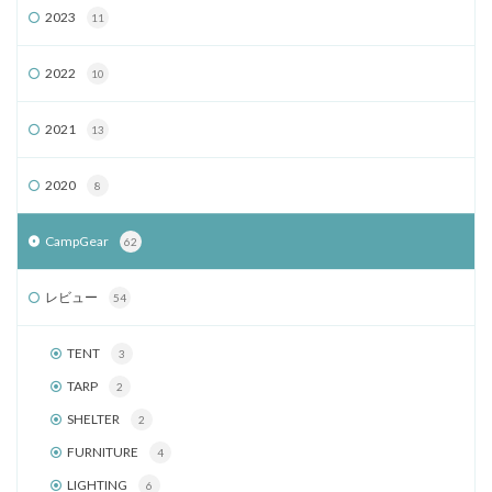
2023
11
2022
10
2021
13
2020
8
CampGear
62
レビュー
54
TENT
3
TARP
2
SHELTER
2
FURNITURE
4
LIGHTING
6