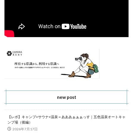
new post
【レポ】キャンプ×サウナ×温泉＝あああぁぁぁっす｜五色温泉オートキャ
ンプ場（後編）
2026年7月17日