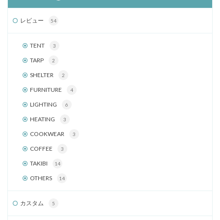
レビュー
54
TENT
3
TARP
2
SHELTER
2
FURNITURE
4
LIGHTING
6
HEATING
3
COOKWEAR
3
COFFEE
3
TAKIBI
14
OTHERS
14
カスタム
5