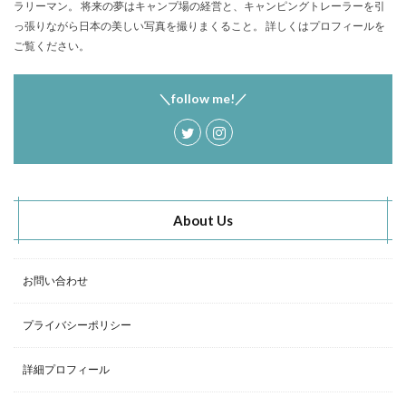
ラリーマン。 将来の夢はキャンプ場の経営と、キャンピングトレーラーを引
塩原グリーンビレッジ
Anker
っ張りながら日本の美しい写真を撮りまくること。 詳しくはプロフィールを
BUB RESORT Chosei Village
キャンプギアカスタム
ご覧ください。
薪ストーブ
Nebula Capsule Ⅱ
グランピング
購入
バランゲルドーム
フォレストパークあだたら
＼follow me!／
エンゼルフォレスト那須白河
那須高原アカルパ
せせらぎ公園オートキャンプ場
横沢浜キャンプ場
雨キャンプ
深緑キャンプ
冬キャンプ
雪中キャンプ
デイキャンプ
レビュー
まとめ
About Us
ひとりごと
Jeepを買おう
Jeepカスタム
神対応
お問い合わせ
検索
プライバシーポリシー
詳細プロフィール