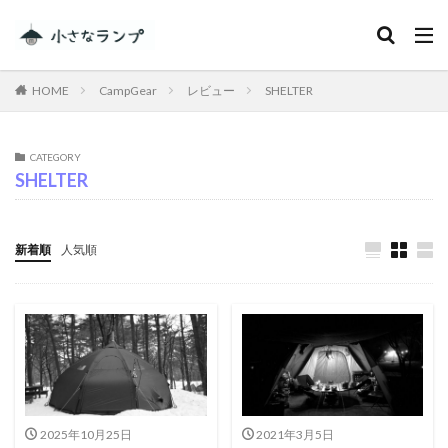
カテゴリー
HOME
CampGear
レビュー
SHELTER
タグ
CATEGORY
SHELTER
シェアカメ
犬吠埼灯台
ファミキャンを始めたい人へ
トラブル
DJI MINI 2
RV RESORT 猪苗代モビレージ
新着順
人気順
大子広域公園オートキャンプ場グリンヴィラ
妄想
ランドセル
ZEN Camps
メープル那須高原キャンプグランド
キャンプ・アンド・キャビンズ那須高原
スノーピーク白河高原
anniversary
KEEN
Nikon
五色温泉オートキャンプ場
スキー
2025年10月25日
2021年3月5日