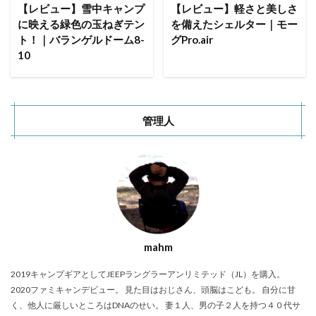
ACNあぶくまキャンプランド
商品提供
【レビュー】雪中キャンプ
【レビュー】軽さと美しさ
に映える緑色の玉ねぎテン
を備えたシェルター｜モー
ほとりの遊びばキャンプ場
龍の国オートキャンプ場
ト！｜バランゲルドーム8-
グPro.air
春キャンプ
RICOH GRⅢ
注意喚起
trip
10
YouTube
ホップガーデンオートキャンプ場
グルキャン
御朱印
お知らせ
父子キャンプ
キャンプ場選び
ソロキャンプ
キャンプグルメ
管理人
グランディ羽鳥湖スキーリゾート
さゆりオートパーク
前が岳アウトドアパーク
GoPro
車検
海キャンプ
紅葉キャンプ
湖畔キャンプ
タイヤ交換
かいぞくの森キャンプ場
キャンプ庭小会瀬の森
天神浜オートキャンプ場
秘境駅
キャンプギアレビュー
秋キャンプ
mahm
夏キャンプ
撮影レポ
キャンプギアギアレビュー
2019キャンプギアとしてJEEPラングラーアンリミテッド（JL）を購入。
Anker Nebula Capsule 3
ROOTS CAMP SITE
2020ファミキャンデビュー。 見た目はおじさん、頭脳はこども。 自分に甘
りょうぜんこどもの村キャンプ場
開封
く、他人に厳しいところはDNAのせい。 妻１人、男の子２人を持つ４０代サ