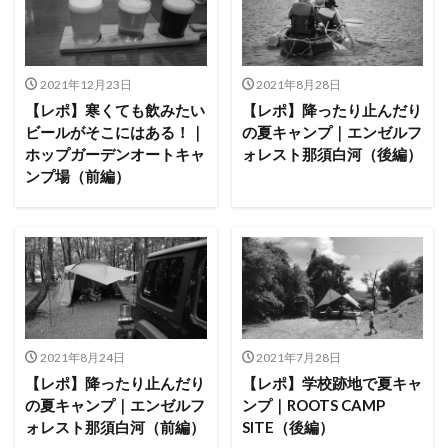
塩原グリーンビレッジ
Anker
BUB RESORT Chosei Village
キャンプギアカスタム
薪ストーブ
Nebula Capsule Ⅱ
グランピング
2021年12月23日
2021年8月28日
購入
バランゲルドーム
フォレストパークあだたら
【レポ】寒くても飲みたい
【レポ】降ったり止んだり
エンゼルフォレスト那須白河
那須高原アカルパ
ビールがそこにはある！｜
の夏キャンプ｜エンゼルフ
ホップガーデンオートキャ
ォレスト那須白河（後編）
せせらぎ公園オートキャンプ場
横沢浜キャンプ場
ンプ場（前編）
雨キャンプ
深緑キャンプ
冬キャンプ
雪中キャンプ
デイキャンプ
レビュー
まとめ
ひとりごと
Jeepを買おう
Jeepカスタム
神対応
検索
2021年8月24日
2021年7月28日
【レポ】降ったり止んだり
【レポ】学校跡地で夏キャ
の夏キャンプ｜エンゼルフ
ンプ｜ROOTS CAMP
ォレスト那須白河（前編）
SITE（後編）