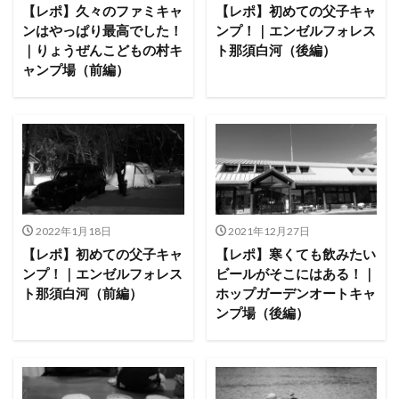
ACNあぶくまキャンプランド
商品提供
【レポ】久々のファミキャ
【レポ】初めての父子キャ
ンはやっぱり最高でした！
ンプ！｜エンゼルフォレス
ほとりの遊びばキャンプ場
龍の国オートキャンプ場
｜りょうぜんこどもの村キ
ト那須白河（後編）
春キャンプ
RICOH GRⅢ
注意喚起
trip
ャンプ場（前編）
YouTube
ホップガーデンオートキャンプ場
グルキャン
御朱印
お知らせ
父子キャンプ
キャンプ場選び
ソロキャンプ
キャンプグルメ
グランディ羽鳥湖スキーリゾート
さゆりオートパーク
前が岳アウトドアパーク
GoPro
車検
海キャンプ
紅葉キャンプ
湖畔キャンプ
2022年1月18日
2021年12月27日
タイヤ交換
かいぞくの森キャンプ場
【レポ】初めての父子キャ
【レポ】寒くても飲みたい
ンプ！｜エンゼルフォレス
ビールがそこにはある！｜
キャンプ庭小会瀬の森
天神浜オートキャンプ場
ト那須白河（前編）
ホップガーデンオートキャ
秘境駅
キャンプギアレビュー
秋キャンプ
ンプ場（後編）
夏キャンプ
撮影レポ
キャンプギアギアレビュー
Anker Nebula Capsule 3
ROOTS CAMP SITE
りょうぜんこどもの村キャンプ場
開封