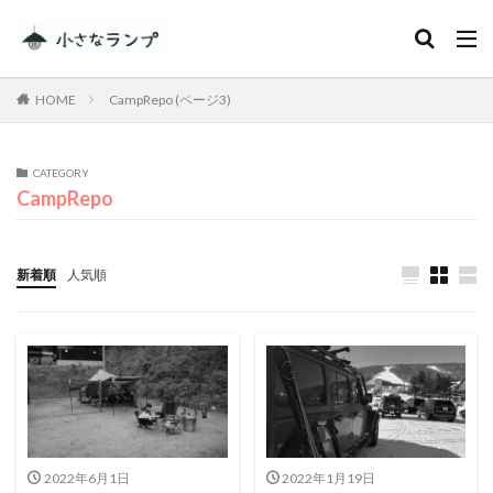
カテゴリー
HOME
CampRepo (ページ3)
タグ
CATEGORY
CampRepo
シェアカメ
犬吠埼灯台
ファミキャンを始めたい人へ
トラブル
DJI MINI 2
RV RESORT 猪苗代モビレージ
新着順
人気順
大子広域公園オートキャンプ場グリンヴィラ
妄想
ランドセル
ZEN Camps
メープル那須高原キャンプグランド
キャンプ・アンド・キャビンズ那須高原
スノーピーク白河高原
anniversary
KEEN
Nikon
五色温泉オートキャンプ場
スキー
2022年6月1日
2022年1月19日