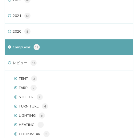
10
2021
13
2020
8
CampGear
62
レビュー
54
TENT
3
TARP
2
SHELTER
2
FURNITURE
4
LIGHTING
6
HEATING
3
COOKWEAR
3