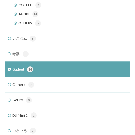
COFFEE
3
TAKIBI
14
OTHERS
14
カスタム
5
考察
3
Gadget
14
Camera
2
GoPro
8
DJI Mini 2
2
いろいろ
2