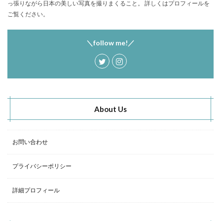
っ張りながら日本の美しい写真を撮りまくること。 詳しくはプロフィールを
塩原グリーンビレッジ
Anker
ご覧ください。
BUB RESORT Chosei Village
キャンプギアカスタム
薪ストーブ
Nebula Capsule Ⅱ
グランピング
＼follow me!／
購入
バランゲルドーム
フォレストパークあだたら
エンゼルフォレスト那須白河
那須高原アカルパ
せせらぎ公園オートキャンプ場
横沢浜キャンプ場
雨キャンプ
深緑キャンプ
冬キャンプ
About Us
雪中キャンプ
デイキャンプ
レビュー
まとめ
ひとりごと
Jeepを買おう
Jeepカスタム
神対応
お問い合わせ
検索
プライバシーポリシー
詳細プロフィール