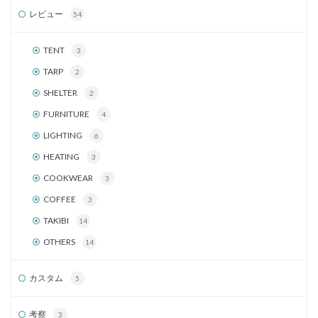
レビュー
54
TENT
3
TARP
2
SHELTER
2
FURNITURE
4
LIGHTING
6
HEATING
3
COOKWEAR
3
COFFEE
3
TAKIBI
14
OTHERS
14
カスタム
5
考察
3