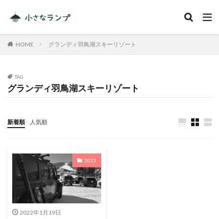
カテゴリー
HOME
グランディ羽鳥湖スキーリゾート
タグ
TAG
グランディ羽鳥湖スキーリゾート
シェアカメ
犬吠埼灯台
ファミキャンを始めたい人へ
トラブル
DJI MINI 2
RV RESORT 猪苗代モビレージ
新着順
人気順
大子広域公園オートキャンプ場グリンヴィラ
妄想
ランドセル
ZEN Camps
2022
メープル那須高原キャンプグランド
キャンプ・アンド・キャビンズ那須高原
スノーピーク白河高原
anniversary
KEEN
Nikon
五色温泉オートキャンプ場
スキー
2022年1月19日