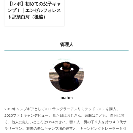
ACNあぶくまキャンプランド
商品提供
【レポ】初めての父子キャ
ンプ！｜エンゼルフォレス
ほとりの遊びばキャンプ場
龍の国オートキャンプ場
ト那須白河（後編）
春キャンプ
RICOH GRⅢ
注意喚起
trip
YouTube
ホップガーデンオートキャンプ場
グルキャン
御朱印
お知らせ
父子キャンプ
管理人
キャンプ場選び
ソロキャンプ
キャンプグルメ
グランディ羽鳥湖スキーリゾート
さゆりオートパーク
前が岳アウトドアパーク
GoPro
車検
海キャンプ
紅葉キャンプ
湖畔キャンプ
タイヤ交換
かいぞくの森キャンプ場
キャンプ庭小会瀬の森
天神浜オートキャンプ場
mahm
秘境駅
キャンプギアレビュー
秋キャンプ
2019キャンプギアとしてJEEPラングラーアンリミテッド（JL）を購入。
夏キャンプ
撮影レポ
キャンプギアギアレビュー
2020ファミキャンデビュー。 見た目はおじさん、頭脳はこども。 自分に甘
Anker Nebula Capsule 3
ROOTS CAMP SITE
く、他人に厳しいところはDNAのせい。 妻１人、男の子２人を持つ４０代サ
りょうぜんこどもの村キャンプ場
開封
ラリーマン。 将来の夢はキャンプ場の経営と、キャンピングトレーラーを引