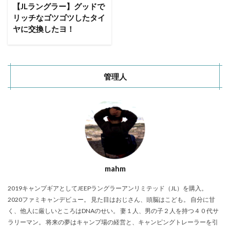
ACNあぶくまキャンプランド
商品提供
【JLラングラー】グッドで
リッチなゴツゴツしたタイ
ほとりの遊びばキャンプ場
龍の国オートキャンプ場
ヤに交換したヨ！
春キャンプ
RICOH GRⅢ
注意喚起
trip
YouTube
ホップガーデンオートキャンプ場
グルキャン
御朱印
お知らせ
父子キャンプ
管理人
キャンプ場選び
ソロキャンプ
キャンプグルメ
グランディ羽鳥湖スキーリゾート
さゆりオートパーク
前が岳アウトドアパーク
GoPro
車検
海キャンプ
紅葉キャンプ
湖畔キャンプ
タイヤ交換
かいぞくの森キャンプ場
キャンプ庭小会瀬の森
天神浜オートキャンプ場
mahm
秘境駅
キャンプギアレビュー
秋キャンプ
2019キャンプギアとしてJEEPラングラーアンリミテッド（JL）を購入。
夏キャンプ
撮影レポ
キャンプギアギアレビュー
2020ファミキャンデビュー。 見た目はおじさん、頭脳はこども。 自分に甘
Anker Nebula Capsule 3
ROOTS CAMP SITE
く、他人に厳しいところはDNAのせい。 妻１人、男の子２人を持つ４０代サ
りょうぜんこどもの村キャンプ場
開封
ラリーマン。 将来の夢はキャンプ場の経営と、キャンピングトレーラーを引