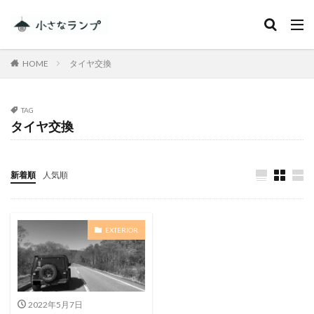
カテゴリー
HOME
タイヤ交換
タグ
TAG
タイヤ交換
シェアカメ
犬吠埼灯台
ファミキャンを始めたい人へ
トラブル
DJI MINI 2
RV RESORT 猪苗代モビレージ
新着順
人気順
大子広域公園オートキャンプ場グリンヴィラ
妄想
ランドセル
ZEN Camps
EXTERIOR
メープル那須高原キャンプグランド
キャンプ・アンド・キャビンズ那須高原
スノーピーク白河高原
anniversary
KEEN
Nikon
五色温泉オートキャンプ場
スキー
2022年5月7日