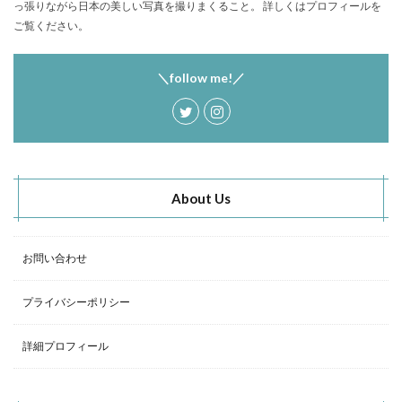
っ張りながら日本の美しい写真を撮りまくること。 詳しくはプロフィールを
塩原グリーンビレッジ
Anker
ご覧ください。
BUB RESORT Chosei Village
キャンプギアカスタム
薪ストーブ
Nebula Capsule Ⅱ
グランピング
＼follow me!／
購入
バランゲルドーム
フォレストパークあだたら
エンゼルフォレスト那須白河
那須高原アカルパ
せせらぎ公園オートキャンプ場
横沢浜キャンプ場
雨キャンプ
深緑キャンプ
冬キャンプ
About Us
雪中キャンプ
デイキャンプ
レビュー
まとめ
ひとりごと
Jeepを買おう
Jeepカスタム
神対応
お問い合わせ
検索
プライバシーポリシー
詳細プロフィール