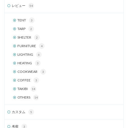
レビュー
54
TENT
3
TARP
2
SHELTER
2
FURNITURE
4
LIGHTING
6
HEATING
3
COOKWEAR
3
COFFEE
3
TAKIBI
14
OTHERS
14
カスタム
5
考察
3