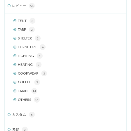
レビュー
54
TENT
3
TARP
2
SHELTER
2
FURNITURE
4
LIGHTING
6
HEATING
3
COOKWEAR
3
COFFEE
3
TAKIBI
14
OTHERS
14
カスタム
5
考察
3