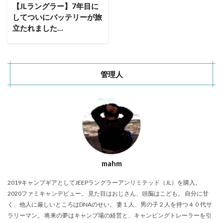
ACNあぶくまキャンプランド
商品提供
【JLラングラー】7年目に
してついにバッテリーが旅
ほとりの遊びばキャンプ場
龍の国オートキャンプ場
立たれました…
春キャンプ
RICOH GRⅢ
注意喚起
trip
YouTube
ホップガーデンオートキャンプ場
グルキャン
御朱印
お知らせ
父子キャンプ
管理人
キャンプ場選び
ソロキャンプ
キャンプグルメ
グランディ羽鳥湖スキーリゾート
さゆりオートパーク
前が岳アウトドアパーク
GoPro
車検
海キャンプ
紅葉キャンプ
湖畔キャンプ
タイヤ交換
かいぞくの森キャンプ場
キャンプ庭小会瀬の森
天神浜オートキャンプ場
mahm
秘境駅
キャンプギアレビュー
秋キャンプ
2019キャンプギアとしてJEEPラングラーアンリミテッド（JL）を購入。
夏キャンプ
撮影レポ
キャンプギアギアレビュー
2020ファミキャンデビュー。 見た目はおじさん、頭脳はこども。 自分に甘
Anker Nebula Capsule 3
ROOTS CAMP SITE
く、他人に厳しいところはDNAのせい。 妻１人、男の子２人を持つ４０代サ
りょうぜんこどもの村キャンプ場
開封
ラリーマン。 将来の夢はキャンプ場の経営と、キャンピングトレーラーを引