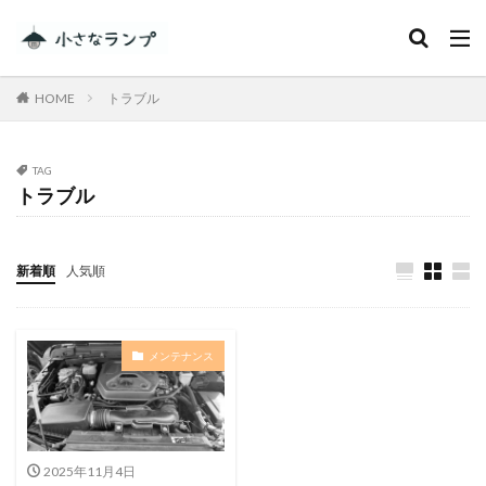
カテゴリー
HOME
トラブル
タグ
TAG
トラブル
シェアカメ
犬吠埼灯台
ファミキャンを始めたい人へ
トラブル
DJI MINI 2
RV RESORT 猪苗代モビレージ
新着順
人気順
大子広域公園オートキャンプ場グリンヴィラ
妄想
ランドセル
ZEN Camps
メンテナンス
メープル那須高原キャンプグランド
キャンプ・アンド・キャビンズ那須高原
スノーピーク白河高原
anniversary
KEEN
Nikon
五色温泉オートキャンプ場
スキー
2025年11月4日