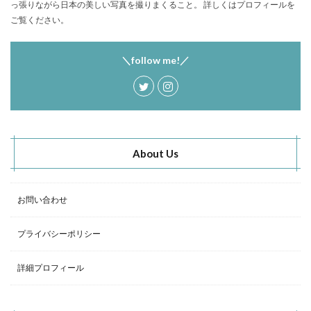
っ張りながら日本の美しい写真を撮りまくること。 詳しくはプロフィールを
塩原グリーンビレッジ
Anker
ご覧ください。
BUB RESORT Chosei Village
キャンプギアカスタム
薪ストーブ
Nebula Capsule Ⅱ
グランピング
＼follow me!／
購入
バランゲルドーム
フォレストパークあだたら
エンゼルフォレスト那須白河
那須高原アカルパ
せせらぎ公園オートキャンプ場
横沢浜キャンプ場
雨キャンプ
深緑キャンプ
冬キャンプ
About Us
雪中キャンプ
デイキャンプ
レビュー
まとめ
ひとりごと
Jeepを買おう
Jeepカスタム
神対応
お問い合わせ
検索
プライバシーポリシー
詳細プロフィール