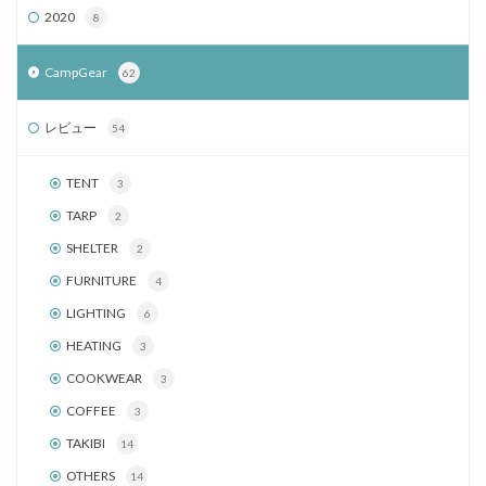
2020
8
CampGear
62
レビュー
54
TENT
3
TARP
2
SHELTER
2
FURNITURE
4
LIGHTING
6
HEATING
3
COOKWEAR
3
COFFEE
3
TAKIBI
14
OTHERS
14