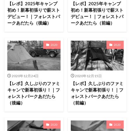
ACNあぶくまキャンプランド
商品提供
【レポ】2025年キャンプ
【レポ】2025年キャンプ
初め！新幕初張りで薪スト
初め！新幕初張りで薪スト
ほとりの遊びばキャンプ場
龍の国オートキャンプ場
デビュー！｜フォレストパ
デビュー！｜フォレストパ
春キャンプ
RICOH GRⅢ
注意喚起
trip
ークあだたら（後編）
ークあだたら（前編）
YouTube
ホップガーデンオートキャンプ場
グルキャン
御朱印
お知らせ
父子キャンプ
2020
2020
キャンプ場選び
ソロキャンプ
キャンプグルメ
グランディ羽鳥湖スキーリゾート
さゆりオートパーク
前が岳アウトドアパーク
GoPro
車検
海キャンプ
紅葉キャンプ
湖畔キャンプ
2020年12月24日
2020年12月15日
タイヤ交換
かいぞくの森キャンプ場
【レポ】久しぶりのファミ
【レポ】久しぶりのファミ
キャンで新幕初張り！｜フ
キャンで新幕初張り！｜フ
キャンプ庭小会瀬の森
天神浜オートキャンプ場
ォレストパークあだたら
ォレストパークあだたら
秘境駅
キャンプギアレビュー
秋キャンプ
（後編）
（前編）
夏キャンプ
撮影レポ
キャンプギアギアレビュー
Anker Nebula Capsule 3
ROOTS CAMP SITE
2020
2020
りょうぜんこどもの村キャンプ場
開封