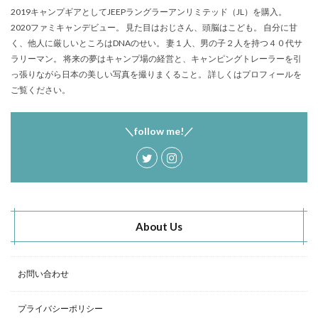
2019キャンプギアとしてJEEPラングラーアンリミテッド（JL）を購入。
2020ファミキャンデビュー。 見た目はおじさん、頭脳はこども。 自分に甘
く、他人に厳しいところはDNAのせい。 妻１人、男の子２人を持つ４０代サ
ラリーマン。 将来の夢はキャンプ場の経営と、キャンピングトレーラーを引
っ張りながら日本の美しい写真を撮りまくること。 詳しくはプロフィールを
ご覧ください。
＼follow me!／
About Us
お問い合わせ
プライバシーポリシー