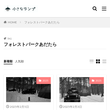
カテゴリー
HOME
フォレストパークあだたら
タグ
TAG
フォレストパークあだたら
シェアカメ
犬吠埼灯台
ファミキャンを始めたい人へ
トラブル
DJI MINI 2
RV RESORT 猪苗代モビレージ
新着順
人気順
大子広域公園オートキャンプ場グリンヴィラ
妄想
ランドセル
ZEN Camps
2025
2025
メープル那須高原キャンプグランド
キャンプ・アンド・キャビンズ那須高原
スノーピーク白河高原
anniversary
KEEN
Nikon
五色温泉オートキャンプ場
スキー
2025年2月5日
2025年2月3日