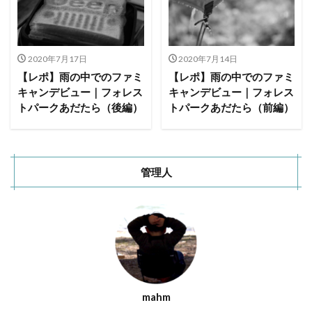
塩原グリーンビレッジ
Anker
BUB RESORT Chosei Village
キャンプギアカスタム
薪ストーブ
Nebula Capsule Ⅱ
グランピング
2020年7月17日
2020年7月14日
購入
バランゲルドーム
フォレストパークあだたら
【レポ】雨の中でのファミ
【レポ】雨の中でのファミ
エンゼルフォレスト那須白河
那須高原アカルパ
キャンデビュー｜フォレス
キャンデビュー｜フォレス
トパークあだたら（後編）
トパークあだたら（前編）
せせらぎ公園オートキャンプ場
横沢浜キャンプ場
雨キャンプ
深緑キャンプ
冬キャンプ
雪中キャンプ
デイキャンプ
レビュー
まとめ
管理人
ひとりごと
Jeepを買おう
Jeepカスタム
神対応
検索
mahm