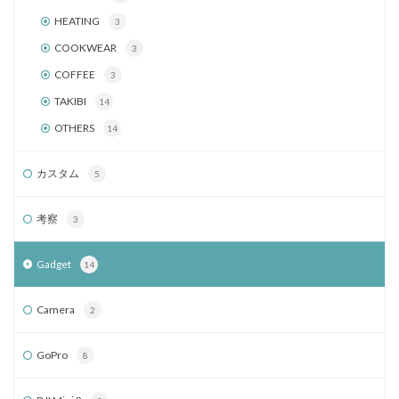
HEATING
3
COOKWEAR
3
COFFEE
3
TAKIBI
14
OTHERS
14
カスタム
5
考察
3
Gadget
14
Camera
2
GoPro
8