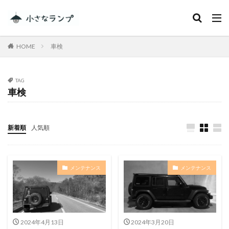
カテゴリー
HOME
車検
タグ
TAG
車検
シェアカメ
犬吠埼灯台
ファミキャンを始めたい人へ
トラブル
DJI MINI 2
RV RESORT 猪苗代モビレージ
新着順
人気順
大子広域公園オートキャンプ場グリンヴィラ
妄想
ランドセル
ZEN Camps
メンテナンス
メンテナンス
メープル那須高原キャンプグランド
キャンプ・アンド・キャビンズ那須高原
スノーピーク白河高原
anniversary
KEEN
Nikon
五色温泉オートキャンプ場
スキー
2024年4月13日
2024年3月20日