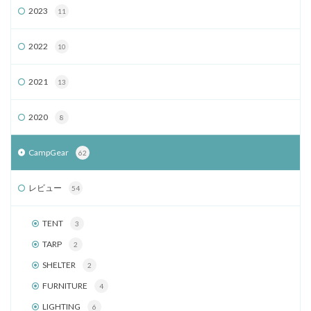
2023
11
2022
10
2021
13
2020
8
CampGear
62
レビュー
54
TENT
3
TARP
2
SHELTER
2
FURNITURE
4
LIGHTING
6