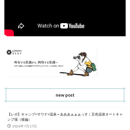
new post
【レポ】キャンプ×サウナ×温泉＝あああぁぁぁっす｜五色温泉オートキャ
ンプ場（後編）
2026年7月17日