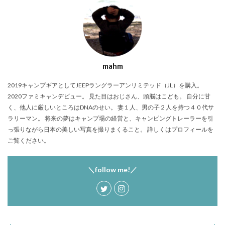
塩原グリーンビレッジ
Anker
BUB RESORT Chosei Village
キャンプギアカスタム
薪ストーブ
Nebula Capsule Ⅱ
グランピング
購入
バランゲルドーム
フォレストパークあだたら
mahm
エンゼルフォレスト那須白河
那須高原アカルパ
せせらぎ公園オートキャンプ場
横沢浜キャンプ場
2019キャンプギアとしてJEEPラングラーアンリミテッド（JL）を購入。
雨キャンプ
深緑キャンプ
冬キャンプ
2020ファミキャンデビュー。 見た目はおじさん、頭脳はこども。 自分に甘
く、他人に厳しいところはDNAのせい。 妻１人、男の子２人を持つ４０代サ
雪中キャンプ
デイキャンプ
レビュー
まとめ
ラリーマン。 将来の夢はキャンプ場の経営と、キャンピングトレーラーを引
ひとりごと
Jeepを買おう
Jeepカスタム
っ張りながら日本の美しい写真を撮りまくること。 詳しくはプロフィールを
ご覧ください。
神対応
検索
＼follow me!／