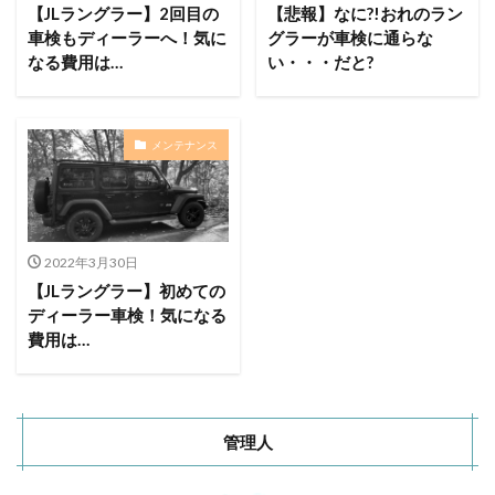
ACNあぶくまキャンプランド
商品提供
【JLラングラー】2回目の
【悲報】なに?!おれのラン
車検もディーラーへ！気に
グラーが車検に通らな
ほとりの遊びばキャンプ場
龍の国オートキャンプ場
なる費用は…
い・・・だと?
春キャンプ
RICOH GRⅢ
注意喚起
trip
YouTube
ホップガーデンオートキャンプ場
グルキャン
御朱印
お知らせ
父子キャンプ
メンテナンス
キャンプ場選び
ソロキャンプ
キャンプグルメ
グランディ羽鳥湖スキーリゾート
さゆりオートパーク
前が岳アウトドアパーク
GoPro
車検
2022年3月30日
海キャンプ
紅葉キャンプ
湖畔キャンプ
【JLラングラー】初めての
タイヤ交換
かいぞくの森キャンプ場
ディーラー車検！気になる
費用は…
キャンプ庭小会瀬の森
天神浜オートキャンプ場
秘境駅
キャンプギアレビュー
秋キャンプ
夏キャンプ
撮影レポ
キャンプギアギアレビュー
Anker Nebula Capsule 3
ROOTS CAMP SITE
管理人
りょうぜんこどもの村キャンプ場
開封