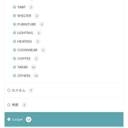
TARP
2
SHELTER
2
FURNITURE
4
LIGHTING
6
HEATING
3
COOKWEAR
3
COFFEE
3
TAKIBI
14
OTHERS
14
カスタム
5
考察
3
Gadget
14