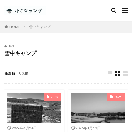
カテゴリー
HOME
雪中キャンプ
タグ
TAG
雪中キャンプ
シェアカメ
犬吠埼灯台
ファミキャンを始めたい人へ
トラブル
DJI MINI 2
RV RESORT 猪苗代モビレージ
新着順
人気順
大子広域公園オートキャンプ場グリンヴィラ
妄想
ランドセル
ZEN Camps
2025
2025
メープル那須高原キャンプグランド
キャンプ・アンド・キャビンズ那須高原
スノーピーク白河高原
anniversary
KEEN
Nikon
五色温泉オートキャンプ場
スキー
2026年1月24日
2026年1月19日