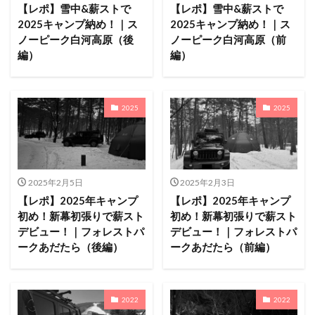
ACNあぶくまキャンプランド
商品提供
【レポ】雪中&薪ストで
【レポ】雪中&薪ストで
2025キャンプ納め！｜ス
2025キャンプ納め！｜ス
ほとりの遊びばキャンプ場
龍の国オートキャンプ場
ノーピーク白河高原（後
ノーピーク白河高原（前
春キャンプ
RICOH GRⅢ
注意喚起
trip
編）
編）
YouTube
ホップガーデンオートキャンプ場
グルキャン
御朱印
お知らせ
父子キャンプ
2025
2025
キャンプ場選び
ソロキャンプ
キャンプグルメ
グランディ羽鳥湖スキーリゾート
さゆりオートパーク
前が岳アウトドアパーク
GoPro
車検
海キャンプ
紅葉キャンプ
湖畔キャンプ
2025年2月5日
2025年2月3日
タイヤ交換
かいぞくの森キャンプ場
【レポ】2025年キャンプ
【レポ】2025年キャンプ
初め！新幕初張りで薪スト
初め！新幕初張りで薪スト
キャンプ庭小会瀬の森
天神浜オートキャンプ場
デビュー！｜フォレストパ
デビュー！｜フォレストパ
秘境駅
キャンプギアレビュー
秋キャンプ
ークあだたら（後編）
ークあだたら（前編）
夏キャンプ
撮影レポ
キャンプギアギアレビュー
Anker Nebula Capsule 3
ROOTS CAMP SITE
2022
2022
りょうぜんこどもの村キャンプ場
開封