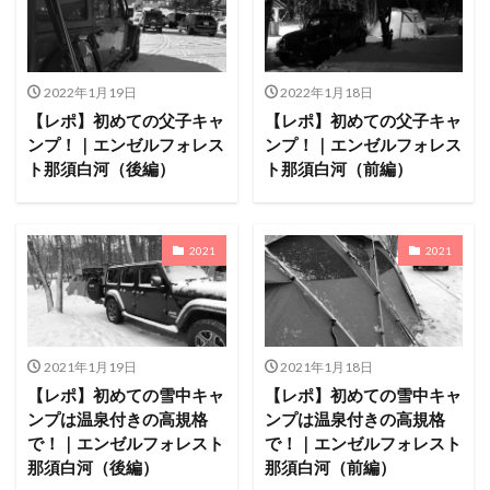
塩原グリーンビレッジ
Anker
BUB RESORT Chosei Village
キャンプギアカスタム
薪ストーブ
Nebula Capsule Ⅱ
グランピング
2022年1月19日
2022年1月18日
購入
バランゲルドーム
フォレストパークあだたら
【レポ】初めての父子キャ
【レポ】初めての父子キャ
エンゼルフォレスト那須白河
那須高原アカルパ
ンプ！｜エンゼルフォレス
ンプ！｜エンゼルフォレス
ト那須白河（後編）
ト那須白河（前編）
せせらぎ公園オートキャンプ場
横沢浜キャンプ場
雨キャンプ
深緑キャンプ
冬キャンプ
雪中キャンプ
デイキャンプ
レビュー
まとめ
2021
2021
ひとりごと
Jeepを買おう
Jeepカスタム
神対応
検索
2021年1月19日
2021年1月18日
【レポ】初めての雪中キャ
【レポ】初めての雪中キャ
ンプは温泉付きの高規格
ンプは温泉付きの高規格
で！｜エンゼルフォレスト
で！｜エンゼルフォレスト
那須白河（後編）
那須白河（前編）