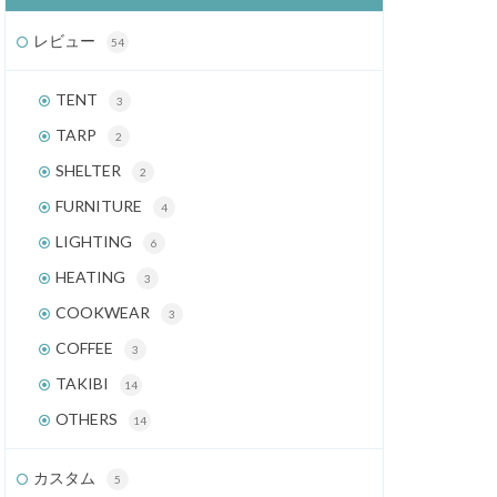
レビュー
54
TENT
3
TARP
2
SHELTER
2
FURNITURE
4
LIGHTING
6
HEATING
3
COOKWEAR
3
COFFEE
3
TAKIBI
14
OTHERS
14
カスタム
5