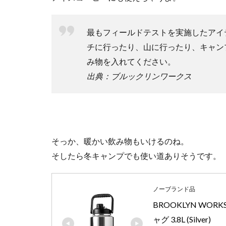
ン
ト
最もフィールドテストを実施したアイ
6
チに行ったり、山に行ったり、キャン
保
冷
み物を入れてください。
力
出典：ブルックリンワークス
7
お
ま
け
8
そっか、暖かい飲み物もいけるのね。
ま
そしたら冬キャンプでも使い道ありそうです。
と
め
ノーブランド品
BROOKLYN WOR
ャグ 3.8L (Silver)