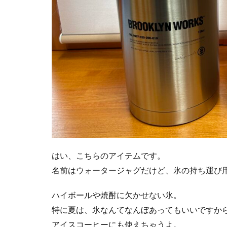
見
た
目
3
サ
イ
ズ
感
4
使
用
感
はい、こちらのアイテムです。
5
名前はウォータージャグだけど、氷の持ち運び
こ
だ
わ
ハイボールや焼酎に欠かせない氷。
り
特に夏は、氷なんてなんぼあってもいいですか
ポ
アイスコーヒーにも使えちゃうよ。
イ