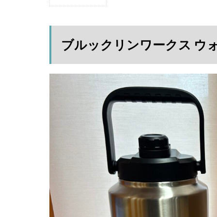
1
ブ
ル
ッ
ブルックリンワークス ウォ
ク
リ
ン
ワ
ー
ク
ス
ウ
ォ
ー
タ
ー
ジ
ャ
グ
3.8L
2