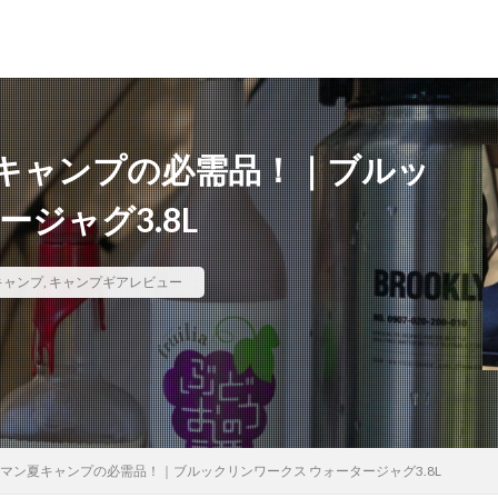
キャンプの必需品！｜ブルッ
ジャグ3.8L
犬吠埼灯台
ファミキャンを始めたい人へ
トラブル
DJI MINI 2
苗代モビレージ
大子広域公園オートキャンプ場グリンヴィラ
妄想
ラ
キャンプ
,
キャンプギアレビュー
メープル那須高原キャンプグランド
キャンプ・アンド・キャビンズ那須高原
高原
anniversary
KEEN
Nikon
五色温泉オートキャンプ場
ンプランド
商品提供
ほとりの遊びばキャンプ場
龍の国オートキ
RICOH GRⅢ
注意喚起
trip
YouTube
ホップガーデンオートキ
御朱印
お知らせ
父子キャンプ
キャンプ場選び
ソロキャンプ
グランディ羽鳥湖スキーリゾート
さゆりオートパーク
前が岳アウト
マン夏キャンプの必需品！｜ブルックリンワークス ウォータージャグ3.8L
海キャンプ
紅葉キャンプ
湖畔キャンプ
タイヤ交換
か