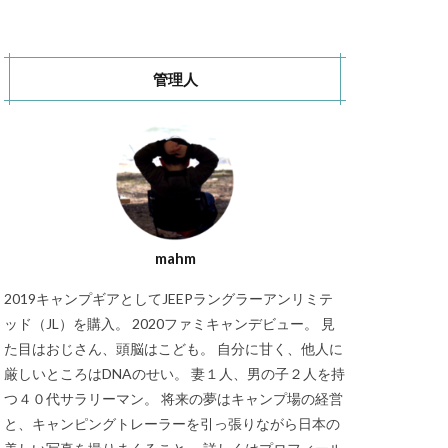
秋キャンプ
S CAMP SITE
管理人
RT Chosei Village
バランゲルドーム
キャンプ
Jeepカスタム
mahm
2019キャンプギアとしてJEEPラングラーアンリミテ
ッド（JL）を購入。 2020ファミキャンデビュー。 見
た目はおじさん、頭脳はこども。 自分に甘く、他人に
厳しいところはDNAのせい。 妻１人、男の子２人を持
つ４０代サラリーマン。 将来の夢はキャンプ場の経営
と、キャンピングトレーラーを引っ張りながら日本の