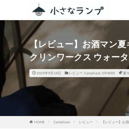
カテゴリー
【レビュー】お酒マン夏
タグ
クリンワークス ウォーター
シェアカメ
RV RESORT 猪
2023年9月14日
レビュー
,
CampGear
,
OTHERS
夏
ZEN Camps
スノーピーク白河
ACNあぶくまキャ
春キャンプ
グルキャン
キャンプグルメ
HOME
CampGear
レビュー
【レビュー】お酒
GoPro
車検