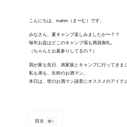
キャンプ庭小会瀬
夏キャンプ
こんにちは、mahm（まーむ）です。
りょうぜんこども
キャンプギアカス
みなさん、夏キャンプ楽しみましたか〜？？
フォレストパーク
毎年お盆はどこのキャンプ場も満員御礼。
せせらぎ公園オー
（ちゃんとお墓参りしてるの？）
雪中キャンプ
我が家も先日、弟家族とキャンプに行ってきま
神対応
私も弟も、生粋のお酒マン。
本日は、世のお酒マン諸君にオススメのアイテ
目次