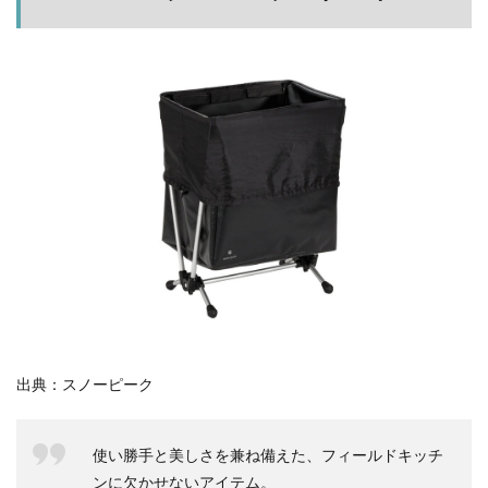
塩原グリーンビレッジ
Anker
スタ
ンド
BUB RESORT Chosei Village
キャンプギアカスタム
1.1
薪ストーブ
Nebula Capsule Ⅱ
グランピング
スペ
購入
バランゲルドーム
フォレストパークあだたら
ック
エンゼルフォレスト那須白河
那須高原アカルパ
1.2
パー
せせらぎ公園オートキャンプ場
横沢浜キャンプ場
ツ構
成
雨キャンプ
深緑キャンプ
冬キャンプ
雪中キャンプ
デイキャンプ
レビュー
まとめ
1.3
組み
ひとりごと
Jeepを買おう
Jeepカスタム
立て
神対応
1.3.1
スタン
ドフレ
検索
ームの
出典：スノーピーク
組み立
て
1.3.2
使い勝手と美しさを兼ね備えた、フィールドキッチ
ガビン
ンに欠かせないアイテム。