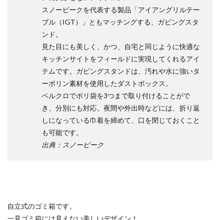
グバッ
スノーピークを代表する製品「アイアングリルテー
グをセ
ット
ブル（IGT）」ともマッチングする、ガビングスタ
ンド。
1.4
見た目にも美しく、かつ、自宅と同じように快適な
使い
方
キッチンサイトをフィールドに実現してくれるアイ
テムです。ガビングスタンドは、汚れや水に強いタ
2
いま
ーポリン素材を使用したダストボックス。
いち
ベルクロでポリ袋を3つまで取り付けることがで
なと
き、分別にも対応。夜間や外出時などには、折り返
ころ
しになっている巾着を締めて、口を閉じておくこと
2.1
も可能です。
組み
立て
出典：スノーピーク
に時
間が
かか
る
2.2
収納
自立式のゴミ箱です。
袋が
一見ゴミ箱には見えない美しいデザイン！