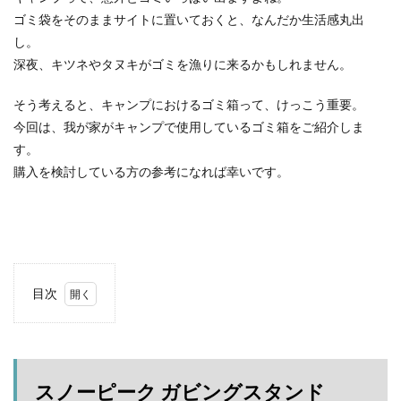
ACNあぶくまキャンプランド
商品提供
ゴミ袋をそのままサイトに置いておくと、なんだか生活感丸出
ほとりの遊びばキャンプ場
龍の国オートキャンプ場
し。
春キャンプ
RICOH GRⅢ
注意喚起
trip
深夜、キツネやタヌキがゴミを漁りに来るかもしれません。
YouTube
ホップガーデンオートキャンプ場
そう考えると、キャンプにおけるゴミ箱って、けっこう重要。
グルキャン
御朱印
お知らせ
父子キャンプ
今回は、我が家がキャンプで使用しているゴミ箱をご紹介しま
キャンプ場選び
ソロキャンプ
キャンプグルメ
す。
グランディ羽鳥湖スキーリゾート
さゆりオートパーク
購入を検討している方の参考になれば幸いです。
前が岳アウトドアパーク
GoPro
車検
海キャンプ
紅葉キャンプ
湖畔キャンプ
タイヤ交換
かいぞくの森キャンプ場
キャンプ庭小会瀬の森
天神浜オートキャンプ場
目次
秘境駅
キャンプギアレビュー
秋キャンプ
1
夏キャンプ
撮影レポ
キャンプギアギアレビュー
スノ
ーピ
Anker Nebula Capsule 3
ROOTS CAMP SITE
ーク
ガビ
りょうぜんこどもの村キャンプ場
開封
スノーピーク ガビングスタンド
ング