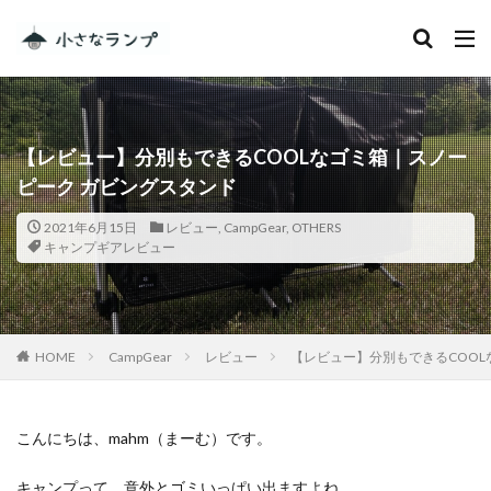
カテゴリー
【レビュー】分別もできるCOOLなゴミ箱｜スノー
タグ
ピーク ガビングスタンド
シェアカメ
犬吠埼灯台
2021年6月15日
レビュー
,
CampGear
,
OTHERS
ファミキャンを始めたい人へ
トラブル
DJI MINI 2
キャンプギアレビュー
RV RESORT 猪苗代モビレージ
大子広域公園オートキャンプ場グリンヴィラ
妄想
ランドセル
ZEN Camps
HOME
CampGear
レビュー
【レビュー】分別もできるCOOL
メープル那須高原キャンプグランド
キャンプ・アンド・キャビンズ那須高原
スノーピーク白河高原
anniversary
KEEN
こんにちは、mahm（まーむ）です。
Nikon
五色温泉オートキャンプ場
スキー
キャンプって、意外とゴミいっぱい出ますよね。