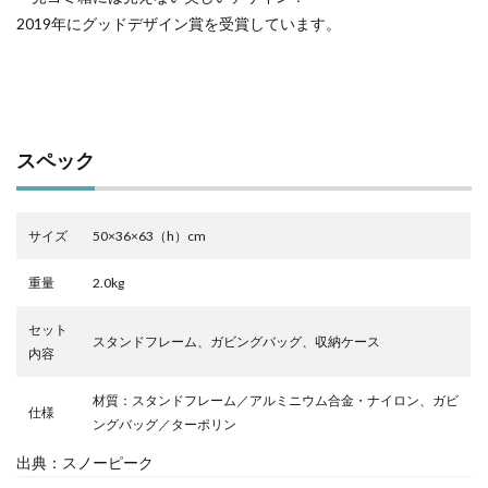
ない
2019年にグッドデザイン賞を受賞しています。
3
まと
め
スペック
サイズ
50×36×63（h）cm
重量
2.0kg
セット
スタンドフレーム、ガビングバッグ、収納ケース
内容
材質：スタンドフレーム／アルミニウム合金・ナイロン、ガビ
仕様
ングバッグ／ターポリン
出典：スノーピーク