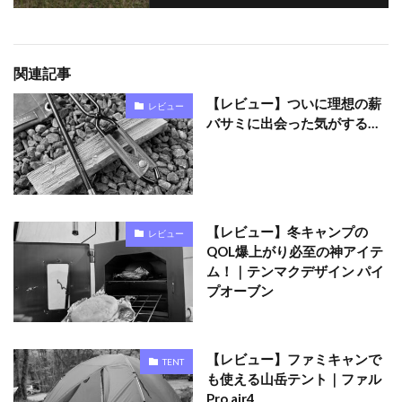
関連記事
【レビュー】ついに理想の薪
レビュー
バサミに出会った気がする…
【レビュー】冬キャンプの
レビュー
QOL爆上がり必至の神アイテ
ム！｜テンマクデザイン パイ
プオーブン
【レビュー】ファミキャンで
TENT
も使える山岳テント｜ファル
Pro.air4