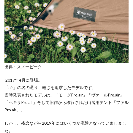
塩原グリーンビレッジ
Anker
4
初張
BUB RESORT Chosei Village
キャンプギアカスタム
り
薪ストーブ
Nebula Capsule Ⅱ
グランピング
5
購入
バランゲルドーム
フォレストパークあだたら
使用
感
エンゼルフォレスト那須白河
那須高原アカルパ
5.1
せせらぎ公園オートキャンプ場
横沢浜キャンプ場
軽い
雨キャンプ
深緑キャンプ
冬キャンプ
5.2
雪中キャンプ
デイキャンプ
レビュー
まとめ
出典：スノーピーク
リッ
プス
ひとりごと
Jeepを買おう
Jeepカスタム
トッ
2017年4月に登場。
プ生
神対応
「air」の名の通り、軽さを追求したモデルです。
地
当時発表されたモデルは、「モーグPro.air」「ヴァールPro.air」
5.3
検索
「ヘキサPro.air」そして旧作から移行された山岳用テント「ファル
美し
い
Pro.air」。
5.4
しかし、残念ながら2019年にはいくつか廃盤となっていましまし
安い
（安
た。