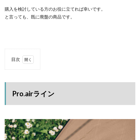
ACNあぶくまキャンプランド
商品提供
購入を検討している方のお役に立てれば幸いです。
ほとりの遊びばキャンプ場
龍の国オートキャンプ場
と言っても、既に廃盤の商品です。
春キャンプ
RICOH GRⅢ
注意喚起
trip
YouTube
ホップガーデンオートキャンプ場
グルキャン
御朱印
お知らせ
父子キャンプ
キャンプ場選び
ソロキャンプ
キャンプグルメ
目次
グランディ羽鳥湖スキーリゾート
さゆりオートパーク
1
前が岳アウトドアパーク
GoPro
車検
Pro.air
海キャンプ
紅葉キャンプ
湖畔キャンプ
ライン
タイヤ交換
かいぞくの森キャンプ場
2
Pro.airライン
ター
キャンプ庭小会瀬の森
天神浜オートキャンプ場
プの
秘境駅
キャンプギアレビュー
秋キャンプ
選択
肢
夏キャンプ
撮影レポ
キャンプギアギアレビュー
3
Anker Nebula Capsule 3
ROOTS CAMP SITE
スペ
ック
りょうぜんこどもの村キャンプ場
開封