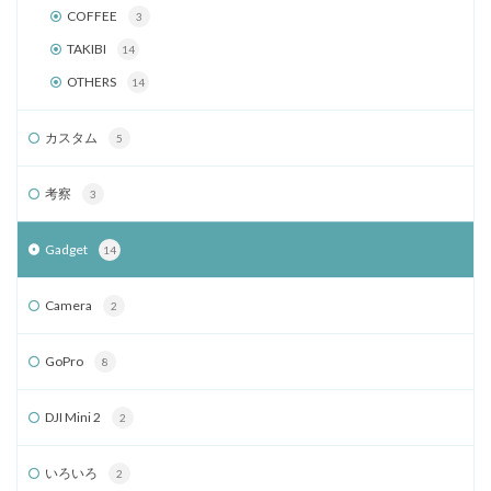
COFFEE
3
TAKIBI
14
OTHERS
14
カスタム
5
考察
3
Gadget
14
Camera
2
GoPro
8
DJI Mini 2
2
いろいろ
2