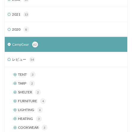
2021
13
2020
8
CampGear
62
レビュー
54
TENT
3
TARP
2
SHELTER
2
FURNITURE
4
LIGHTING
6
HEATING
3
COOKWEAR
3