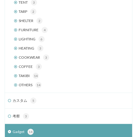
TENT
3
TARP
2
SHELTER
2
FURNITURE
4
LIGHTING
6
HEATING
3
COOKWEAR
3
COFFEE
3
TAKIBI
14
OTHERS
14
カスタム
5
考察
3
Gadget
14