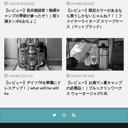
2025年10月26日
2024年6月24日
【レビュー】呑兵衛諸君！熱燗キ
【レビュー】限定カラーがあるな
ャンプの季節が参ったぞ！｜笑’s
ら買うしかないじゃんね？！｜フ
酒タンポ&おちょこ
ァイヤーライターズ スリーブケー
ス（マットブラック）
2024年1月27日
2023年9月14日
【レビュー】デイツ78を華麗にド
【レビュー】お酒マン夏キャンプ
レスアップ！｜what will be will
の必需品！｜ブルックリンワーク
be
ス ウォータージャグ3.8L