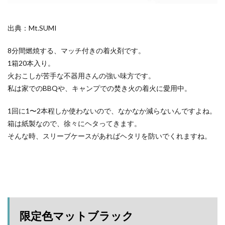
出典：Mt.SUMI
8分間燃焼する、マッチ付きの着火剤です。
1箱20本入り。
火おこしが苦手な不器用さんの強い味方です。
私は家でのBBQや、キャンプでの焚き火の着火に愛用中。
1回に1〜2本程しか使わないので、なかなか減らないんですよね。
箱は紙製なので、徐々にヘタってきます。
そんな時、スリーブケースがあればヘタリを防いでくれますね。
限定色マットブラック