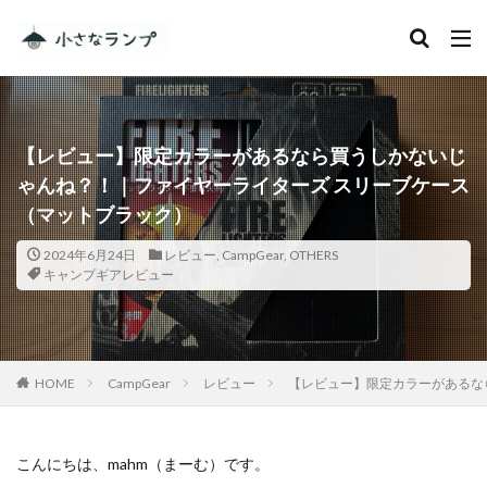
カテゴリー
【レビュー】限定カラーがあるなら買うしかないじ
タグ
ゃんね？！｜ファイヤーライターズ スリーブケース
シェアカメ
犬吠埼灯台
（マットブラック）
ファミキャンを始めたい人へ
トラブル
DJI MINI 2
2024年6月24日
レビュー
,
CampGear
,
OTHERS
RV RESORT 猪苗代モビレージ
キャンプギアレビュー
大子広域公園オートキャンプ場グリンヴィラ
妄想
ランドセル
ZEN Camps
メープル那須高原キャンプグランド
HOME
CampGear
レビュー
【レビュー】限定カラーがあるな
キャンプ・アンド・キャビンズ那須高原
スノーピーク白河高原
anniversary
KEEN
こんにちは、mahm（まーむ）です。
Nikon
五色温泉オートキャンプ場
スキー