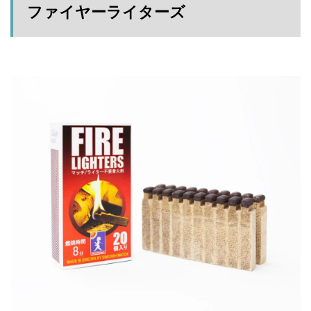
イタ
ファイヤーライターズ
塩原グリーンビレッジ
Anker
ーズ
BUB RESORT Chosei Village
キャンプギアカスタム
2
薪ストーブ
Nebula Capsule Ⅱ
グランピング
限定
色マ
購入
バランゲルドーム
フォレストパークあだたら
ット
ブラ
エンゼルフォレスト那須白河
那須高原アカルパ
ック
せせらぎ公園オートキャンプ場
横沢浜キャンプ場
3
雨キャンプ
深緑キャンプ
冬キャンプ
カッ
ト機
雪中キャンプ
デイキャンプ
レビュー
まとめ
能
ひとりごと
Jeepを買おう
Jeepカスタム
4
神対応
まと
め
検索