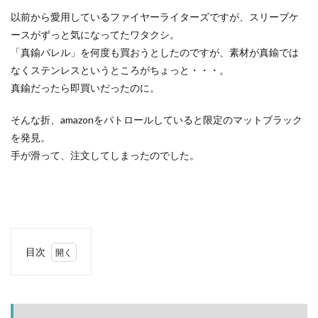
ACNあぶくまキャンプランド
商品提供
以前から愛用しているファイヤーライターズですが、スリーブケ
ほとりの遊びばキャンプ場
龍の国オートキャンプ場
ースがずっと気になってたワタクシ。
春キャンプ
RICOH GRⅢ
注意喚起
trip
「真鍮バレル」を何度も買おうとしたのですが、素材が真鍮では
なくステンレスというところがちょっと・・・。
YouTube
ホップガーデンオートキャンプ場
真鍮だったら即買いだったのに。
グルキャン
御朱印
お知らせ
父子キャンプ
キャンプ場選び
ソロキャンプ
キャンプグルメ
そんな折、amazonをパトロールしていると限定のマットブラック
グランディ羽鳥湖スキーリゾート
さゆりオートパーク
を発見。
手が滑って、注文してしまったのでした。
前が岳アウトドアパーク
GoPro
車検
海キャンプ
紅葉キャンプ
湖畔キャンプ
タイヤ交換
かいぞくの森キャンプ場
キャンプ庭小会瀬の森
天神浜オートキャンプ場
秘境駅
キャンプギアレビュー
秋キャンプ
目次
夏キャンプ
撮影レポ
キャンプギアギアレビュー
1
Anker Nebula Capsule 3
ROOTS CAMP SITE
ファ
イヤ
りょうぜんこどもの村キャンプ場
開封
ーラ