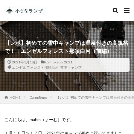
カテゴリー
【レポ】初めての雪中キャンプは温泉付きの高規格
タグ
で！｜エンゼルフォレスト那須白河（前編）
シェアカメ
犬吠埼灯台
2021年1月18日
CampRepo
,
2021
ファミキャンを始めたい人へ
トラブル
DJI MINI 2
エンゼルフォレスト那須白河
,
雪中キャンプ
RV RESORT 猪苗代モビレージ
大子広域公園オートキャンプ場グリンヴィラ
妄想
ランドセル
ZEN Camps
HOME
CampRepo
【レポ】初めての雪中キャンプは温泉付きの高
メープル那須高原キャンプグランド
キャンプ・アンド・キャビンズ那須高原
スノーピーク白河高原
anniversary
KEEN
こんにちは、mahm（まーむ）です。
Nikon
五色温泉オートキャンプ場
スキー
１月１６日〜１７日、2021年のキャンプ初めに行ってきました。