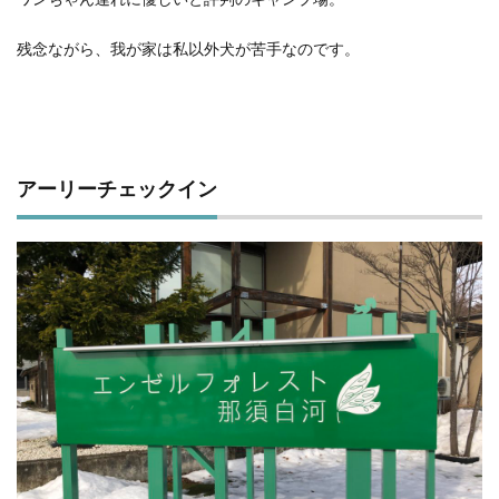
塩原グリーンビレッジ
Anker
リー
チェ
BUB RESORT Chosei Village
キャンプギアカスタム
残念ながら、我が家は私以外犬が苦手なのです。
ック
薪ストーブ
Nebula Capsule Ⅱ
グランピング
イン
購入
バランゲルドーム
フォレストパークあだたら
1.2
お借
エンゼルフォレスト那須白河
那須高原アカルパ
りし
たサ
せせらぎ公園オートキャンプ場
横沢浜キャンプ場
アーリーチェックイン
イト
雨キャンプ
深緑キャンプ
冬キャンプ
2
雪中キャンプ
デイキャンプ
レビュー
まとめ
設営
ひとりごと
Jeepを買おう
Jeepカスタム
3
神対応
昼食
4
問題
検索
発
生！
5
温泉
（１