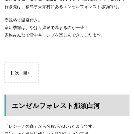
ACNあぶくまキャンプランド
商品提供
行き先は、福島県天栄村にあるエンゼルフォレスト那須白河。
ほとりの遊びばキャンプ場
龍の国オートキャンプ場
高規格で温泉付き。
春キャンプ
RICOH GRⅢ
注意喚起
trip
寒い季節は、やはり温泉で温まるのが一番！
YouTube
ホップガーデンオートキャンプ場
家族みんなで雪中キャンプを楽しんできましたよ〜。
グルキャン
御朱印
お知らせ
父子キャンプ
キャンプ場選び
ソロキャンプ
キャンプグルメ
グランディ羽鳥湖スキーリゾート
さゆりオートパーク
前が岳アウトドアパーク
GoPro
車検
目次
海キャンプ
紅葉キャンプ
湖畔キャンプ
1
タイヤ交換
かいぞくの森キャンプ場
エン
ゼル
キャンプ庭小会瀬の森
天神浜オートキャンプ場
フォ
秘境駅
キャンプギアレビュー
秋キャンプ
レス
エンゼルフォレスト那須白河
ト那
夏キャンプ
撮影レポ
キャンプギアギアレビュー
須白
河
Anker Nebula Capsule 3
ROOTS CAMP SITE
「レジーナの森」から名称がかわったようです。
1.1
りょうぜんこどもの村キャンプ場
開封
ワンちゃん連れに優しいと評判のキャンプ場。
アー