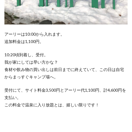
回
目）
6
雪が
降っ
アーリーは10:00から入れます。
てき
た
追加料金は1,100円。
7
10:20頃到着し、受付。
まっ
たり
我が家にしては早い方かな？
TIME
食材や飲み物の買い出しは前日までに終えていて、この日は自宅
8
からまっすぐキャンプ場へ。
夕食
受付にて、サイト料金3,500円とアーリー代1,100円、計4,600円を
9
温泉
支払い。
（２
この料金で温泉に入り放題とは、嬉しい限りです！
回
目）
10
締め