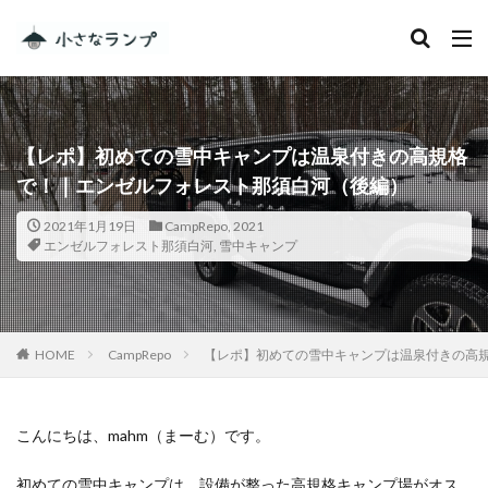
カテゴリー
【レポ】初めての雪中キャンプは温泉付きの高規格
タグ
で！｜エンゼルフォレスト那須白河（後編）
シェアカメ
犬吠埼灯台
2021年1月19日
CampRepo
,
2021
ファミキャンを始めたい人へ
トラブル
DJI MINI 2
エンゼルフォレスト那須白河
,
雪中キャンプ
RV RESORT 猪苗代モビレージ
大子広域公園オートキャンプ場グリンヴィラ
妄想
ランドセル
ZEN Camps
HOME
CampRepo
【レポ】初めての雪中キャンプは温泉付きの高
メープル那須高原キャンプグランド
キャンプ・アンド・キャビンズ那須高原
スノーピーク白河高原
anniversary
KEEN
こんにちは、mahm（まーむ）です。
Nikon
五色温泉オートキャンプ場
スキー
初めての雪中キャンプは、設備が整った高規格キャンプ場がオス