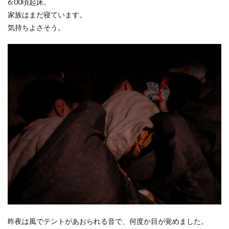
6:00頃起床。
ずつ
塩原グリーンビレッジ
Anker
家族はまだ寝ています。
撤収
BUB RESORT Chosei Village
キャンプギアカスタム
気持ちよさそう。
4
薪ストーブ
Nebula Capsule Ⅱ
グランピング
最後
のコ
購入
バランゲルドーム
フォレストパークあだたら
ーヒ
エンゼルフォレスト那須白河
那須高原アカルパ
ー
TIME
せせらぎ公園オートキャンプ場
横沢浜キャンプ場
5
雨キャンプ
深緑キャンプ
冬キャンプ
ソリ
雪中キャンプ
デイキャンプ
レビュー
まとめ
遊び
ひとりごと
Jeepを買おう
Jeepカスタム
6
温泉
神対応
（３
回
目）
検索
7
昼食
8
昨夜は風でテントがあおられる音で、何度か目が覚めました。
Roots