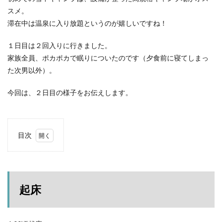
ACNあぶくまキャンプランド
商品提供
スメ。
ほとりの遊びばキャンプ場
龍の国オートキャンプ場
滞在中は温泉に入り放題というのが嬉しいですね！
春キャンプ
RICOH GRⅢ
注意喚起
trip
１日目は２回入りに行きました。
YouTube
ホップガーデンオートキャンプ場
家族全員、ポカポカで眠りについたのです（夕食前に寝てしまっ
グルキャン
御朱印
お知らせ
父子キャンプ
た次男以外）。
キャンプ場選び
ソロキャンプ
キャンプグルメ
今回は、２日目の様子をお伝えします。
グランディ羽鳥湖スキーリゾート
さゆりオートパーク
前が岳アウトドアパーク
GoPro
車検
海キャンプ
紅葉キャンプ
湖畔キャンプ
目次
タイヤ交換
かいぞくの森キャンプ場
1
キャンプ庭小会瀬の森
天神浜オートキャンプ場
起床
秘境駅
キャンプギアレビュー
秋キャンプ
2
夏キャンプ
撮影レポ
キャンプギアギアレビュー
朝食
起床
Anker Nebula Capsule 3
ROOTS CAMP SITE
3
ちょ
りょうぜんこどもの村キャンプ場
開封
っと