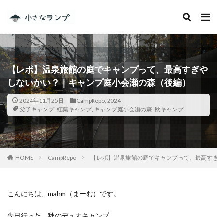
カテゴリー
【レポ】温泉旅館の庭でキャンプって、最高すぎや
タグ
しないかい？｜キャンプ庭小会瀬の森（後編）
シェアカメ
犬吠埼灯台
2024年11月25日
CampRepo
,
2024
ファミキャンを始めたい人へ
トラブル
DJI MINI 2
父子キャンプ
,
紅葉キャンプ
,
キャンプ庭小会瀬の森
,
秋キャンプ
RV RESORT 猪苗代モビレージ
大子広域公園オートキャンプ場グリンヴィラ
妄想
ランドセル
ZEN Camps
HOME
CampRepo
【レポ】温泉旅館の庭でキャンプって、最高す
メープル那須高原キャンプグランド
キャンプ・アンド・キャビンズ那須高原
スノーピーク白河高原
anniversary
KEEN
こんにちは、mahm（まーむ）です。
Nikon
五色温泉オートキャンプ場
スキー
先日行った、秋のデュオキャンプ。