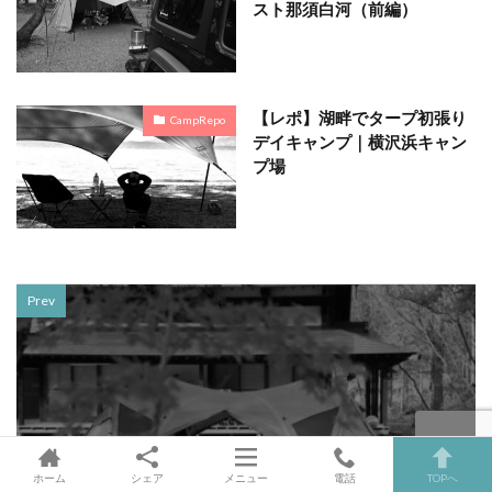
スト那須白河（前編）
【レポ】湖畔でタープ初張り
CampRepo
デイキャンプ｜横沢浜キャン
プ場
Prev
ホーム
シェア
メニュー
電話
TOPへ
【レポ】温泉旅館の庭でキャンプって、最高すぎやしな