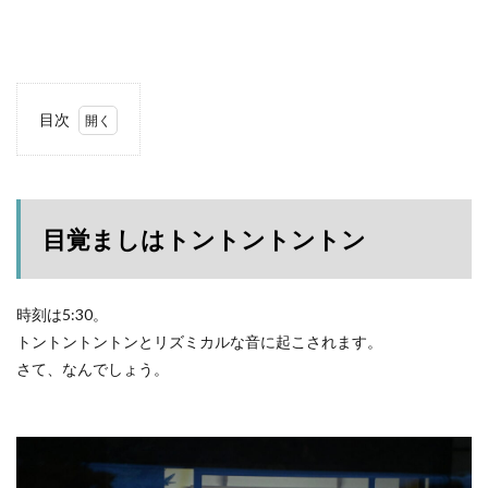
塩原グリーンビレッジ
Anker
BUB RESORT Chosei Village
キャンプギアカスタム
薪ストーブ
Nebula Capsule Ⅱ
グランピング
購入
バランゲルドーム
フォレストパークあだたら
目次
エンゼルフォレスト那須白河
那須高原アカルパ
1
目覚
せせらぎ公園オートキャンプ場
横沢浜キャンプ場
まし
雨キャンプ
深緑キャンプ
冬キャンプ
はト
ント
目覚ましはトントントントン
雪中キャンプ
デイキャンプ
レビュー
まとめ
ント
ント
ひとりごと
Jeepを買おう
Jeepカスタム
ン
神対応
時刻は5:30。
2
トントントントンとリズミカルな音に起こされます。
早朝
の撮
検索
さて、なんでしょう。
影会
3
コー
ヒー
タイ