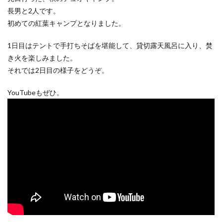
ACNあぶくまキャンプランド
商品提供
長男と2人です。
ほとりの遊びばキャンプ場
龍の国オートキャンプ場
初めての紅葉キャンプとなりました。
春キャンプ
RICOH GRⅢ
注意喚起
trip
1日目はテントで手打ちそばを堪能して、貸切露天風呂に入り、焚
YouTube
ホップガーデンオートキャンプ場
き火を楽しみました。
グルキャン
御朱印
お知らせ
父子キャンプ
それでは2日目の様子をどうぞ。
キャンプ場選び
ソロキャンプ
キャンプグルメ
YouTubeもぜひ。
グランディ羽鳥湖スキーリゾート
さゆりオートパーク
前が岳アウトドアパーク
GoPro
車検
海キャンプ
紅葉キャンプ
湖畔キャンプ
タイヤ交換
かいぞくの森キャンプ場
キャンプ庭小会瀬の森
天神浜オートキャンプ場
秘境駅
キャンプギアレビュー
秋キャンプ
夏キャンプ
撮影レポ
キャンプギアギアレビュー
Anker Nebula Capsule 3
ROOTS CAMP SITE
りょうぜんこどもの村キャンプ場
開封