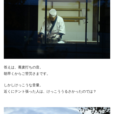
ム
4
あさ
げ
5
撤収
6
考察
7
お昼
ご飯
答えは、蕎麦打ちの音。
8
朝早くからご苦労さまです。
まと
め
しかしけっこうな音量。
近くにテント張った人は、けっこううるさかったのでは？