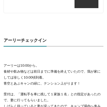
設営
3
昼食
4
楽し
み方
は人
それ
アーリーチェックイン
ぞれ
4.1
長男
4.2
アーリーは10:00から。
次男
食材や飲み物などは前日までに準備を終えていたので、我が家に
4.3
しては珍しく10:00頃到着。
妻
青空とあぶキャンの緑に、テンション上がります！
（米
を忘
れた
受付は、「運転手を車に残して１家族１名」との指定があったの
人）
で、妻に行ってもらいました。
4.4
しばらく待っていると妻が戻ってきたので、キャンプ場内へ進み