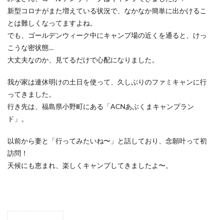
ACNあぶくまキャンプランド
商品提供
新型コロナがまた増えている状況で、なかなか簡単に出かけるこ
ほとりの遊びばキャンプ場
龍の国オートキャンプ場
とは難しくなってますよね。
春キャンプ
RICOH GRⅢ
注意喚起
trip
でも、ゴールデンウィーク中にキャンプ場の近くを通ると、けっ
こうな密状態…
YouTube
ホップガーデンオートキャンプ場
大丈夫なのか、見てるだけで心配になりました。
グルキャン
御朱印
お知らせ
父子キャンプ
キャンプ場選び
ソロキャンプ
キャンプグルメ
我が家は連休明けの土日を使って、久しぶりのファミキャンに行
グランディ羽鳥湖スキーリゾート
さゆりオートパーク
ってきました。
行き先は、福島県小野町にある「ACNあぶくまキャンプラン
前が岳アウトドアパーク
GoPro
車検
ド」。
海キャンプ
紅葉キャンプ
湖畔キャンプ
タイヤ交換
かいぞくの森キャンプ場
以前から妻と「行ってみたいね〜」と話しており、念願叶って初
キャンプ庭小会瀬の森
天神浜オートキャンプ場
訪問！
天候にも恵まれ、楽しくキャンプしてきましたよ〜。
秘境駅
キャンプギアレビュー
秋キャンプ
夏キャンプ
撮影レポ
キャンプギアギアレビュー
Anker Nebula Capsule 3
ROOTS CAMP SITE
りょうぜんこどもの村キャンプ場
開封