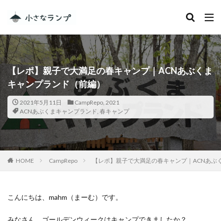
カテゴリー
【レポ】親子で大満足の春キャンプ｜ACNあぶくま
タグ
キャンプランド（前編）
シェアカメ
犬吠埼灯台
2021年5月11日
CampRepo
,
2021
ファミキャンを始めたい人へ
トラブル
DJI MINI 2
ACNあぶくまキャンプランド
,
春キャンプ
RV RESORT 猪苗代モビレージ
大子広域公園オートキャンプ場グリンヴィラ
妄想
ランドセル
ZEN Camps
HOME
CampRepo
【レポ】親子で大満足の春キャンプ｜ACNあぶ
メープル那須高原キャンプグランド
キャンプ・アンド・キャビンズ那須高原
スノーピーク白河高原
anniversary
KEEN
こんにちは、mahm（まーむ）です。
Nikon
五色温泉オートキャンプ場
スキー
みなさん、ゴールデンウィークはキャンプできましたか？