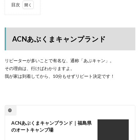
塩原グリーンビレッジ
Anker
目次
1
BUB RESORT Chosei Village
キャンプギアカスタム
ACN
薪ストーブ
Nebula Capsule Ⅱ
グランピング
あぶ
くま
購入
バランゲルドーム
フォレストパークあだたら
キャ
ACNあぶくまキャンプランド
エンゼルフォレスト那須白河
那須高原アカルパ
ンプ
ラン
せせらぎ公園オートキャンプ場
横沢浜キャンプ場
ド
雨キャンプ
深緑キャンプ
冬キャンプ
リピーターが多いことで有名な、通称「あぶキャン」。
1.1
その理由は、行けばわかりますよ。
アー
雪中キャンプ
デイキャンプ
レビュー
まとめ
リー
我が家は到着してから、10分もせずリピート決定です！
ひとりごと
Jeepを買おう
Jeepカスタム
チェ
ック
神対応
イン
1.2
検索
お借
りし
たサ
ACNあぶくまキャンプランド｜福島県
イト
のオートキャンプ場
2