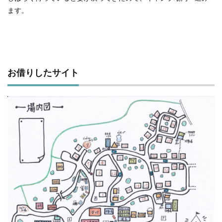
私
ます。
（妻
が米
を忘
れて
も怒
らな
い優
お借りしたサイト
しい
夫）
5
お風
呂
6
散策
7
焚き
火開
始
8
夕食