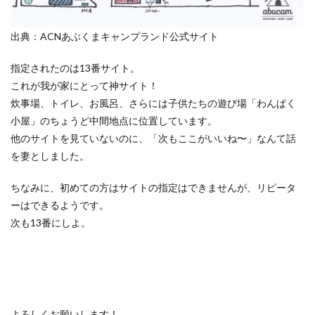
9
暗く
出典：ACNあぶくまキャンプランド公式サイト
なっ
てき
ちゃ
指定されたのは13番サイト。
った
これが我が家にとって神サイト！
炊事場、トイレ、お風呂、さらには子供たちの遊び場「わんぱく
小屋」のちょうど中間地点に位置しています。
他のサイトを見ていないのに、「次もここがいいね〜」なんて話
を妻としました。
ちなみに、初めての方はサイトの指定はできませんが、リピータ
ーはできるようです。
次も13番にしよ。
よろしくお願いします！