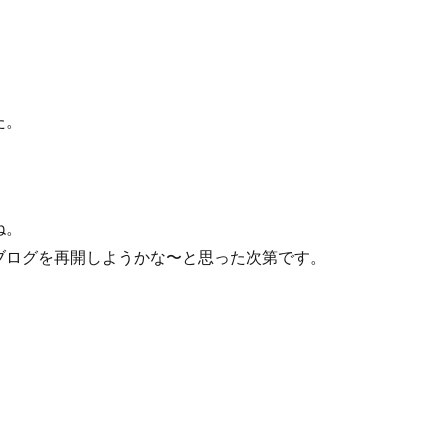
の森
天神浜オートキャンプ場
秘境駅
キャンプギアレビュー
撮影レポ
キャンプギアギアレビュー
Anker Nebula Capsule 3
ROOT
の村キャンプ場
開封
塩原グリーンビレッジ
Anker
BUB RESO
タム
薪ストーブ
Nebula Capsule Ⅱ
グランピング
購入
た。
あだたら
エンゼルフォレスト那須白河
那須高原アカルパ
トキャンプ場
横沢浜キャンプ場
雨キャンプ
深緑キャンプ
冬
デイキャンプ
レビュー
まとめ
ひとりごと
Jeepを買おう
ね。
ブログを再開しようかな〜と思った次第です。
検索