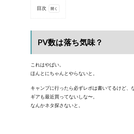
目次
1
PV
数は
落ち
PV数は落ち気味？
気
味？
2
これはやばい。
収益
は微
ほんとにちゃんとやらないと。
増？
キャンプに行ったら必ずレポは書いてるけど、
3
４年
ギアも最近買ってないしな〜。
目突
なんかネタ探さないと。
入！