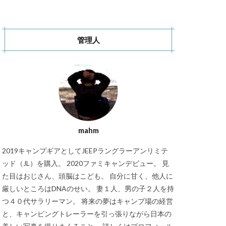
秋キャンプ
S CAMP SITE
管理人
RT Chosei Village
バランゲルドーム
キャンプ
Jeepカスタム
mahm
2019キャンプギアとしてJEEPラングラーアンリミテ
ッド（JL）を購入。 2020ファミキャンデビュー。 見
た目はおじさん、頭脳はこども。 自分に甘く、他人に
厳しいところはDNAのせい。 妻１人、男の子２人を持
つ４０代サラリーマン。 将来の夢はキャンプ場の経営
と、キャンピングトレーラーを引っ張りながら日本の