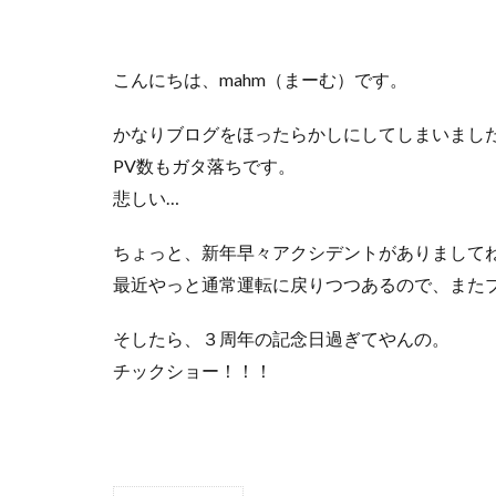
キャンプ庭小会瀬
夏キャンプ
こんにちは、mahm（まーむ）です。
りょうぜんこども
キャンプギアカス
かなりブログをほったらかしにしてしまいまし
フォレストパーク
PV数もガタ落ちです。
せせらぎ公園オー
悲しい…
雪中キャンプ
ちょっと、新年早々アクシデントがありまして
神対応
最近やっと通常運転に戻りつつあるので、また
そしたら、３周年の記念日過ぎてやんの。
チックショー！！！