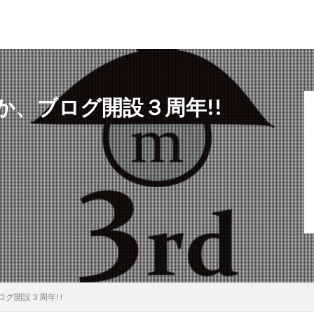
、ブログ開設３周年!!
犬吠埼灯台
ファミキャンを始めたい人へ
トラブル
DJI MINI 2
苗代モビレージ
大子広域公園オートキャンプ場グリンヴィラ
妄想
ラ
メープル那須高原キャンプグランド
キャンプ・アンド・キャビンズ那須高原
高原
anniversary
KEEN
Nikon
五色温泉オートキャンプ場
ンプランド
商品提供
ほとりの遊びばキャンプ場
龍の国オートキ
RICOH GRⅢ
注意喚起
trip
YouTube
ホップガーデンオートキ
御朱印
お知らせ
父子キャンプ
キャンプ場選び
ソロキャンプ
グランディ羽鳥湖スキーリゾート
さゆりオートパーク
前が岳アウト
グ開設３周年!!
海キャンプ
紅葉キャンプ
湖畔キャンプ
タイヤ交換
か