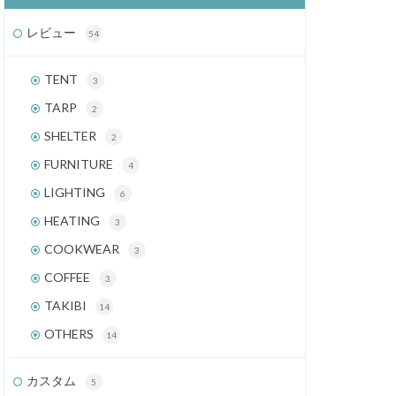
レビュー
54
TENT
3
TARP
2
SHELTER
2
FURNITURE
4
LIGHTING
6
HEATING
3
COOKWEAR
3
COFFEE
3
TAKIBI
14
OTHERS
14
カスタム
5