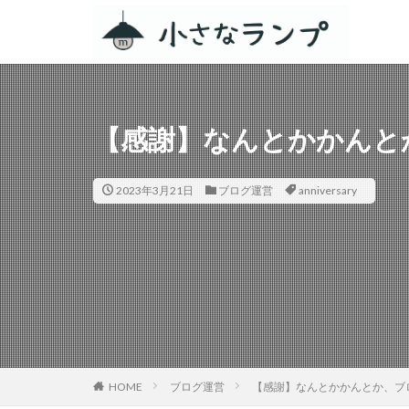
カテゴリー
【感謝】なんとかかんとか
タグ
シェアカメ
2023年3月21日
ブログ運営
anniversary
RV RESORT 猪
ZEN Camps
スノーピーク白河
ACNあぶくまキャ
春キャンプ
グルキャン
キャンプグルメ
HOME
ブログ運営
【感謝】なんとかかんとか、ブロ
GoPro
車検