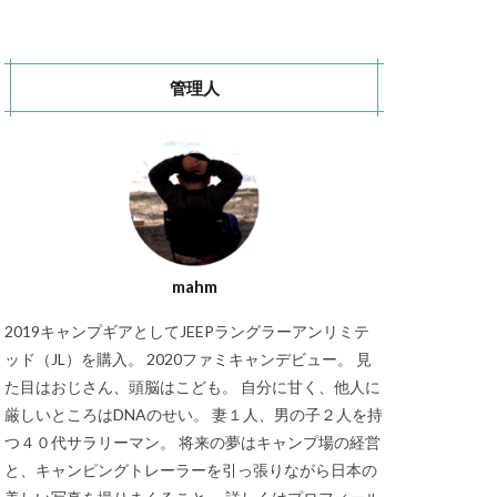
秋キャンプ
S CAMP SITE
管理人
RT Chosei Village
バランゲルドーム
キャンプ
Jeepカスタム
mahm
2019キャンプギアとしてJEEPラングラーアンリミテ
ッド（JL）を購入。 2020ファミキャンデビュー。 見
た目はおじさん、頭脳はこども。 自分に甘く、他人に
厳しいところはDNAのせい。 妻１人、男の子２人を持
つ４０代サラリーマン。 将来の夢はキャンプ場の経営
と、キャンピングトレーラーを引っ張りながら日本の