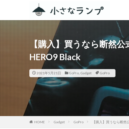
カテゴリー
【購入】買うなら断然公式
タグ
HERO9 Black
シェアカメ
RV RESORT 猪
2021年5月21日
GoPro
,
Gadget
GoPro
ZEN Camps
スノーピーク白河
ACNあぶくまキャ
春キャンプ
グルキャン
キャンプグルメ
HOME
Gadget
GoPro
【購入】買うなら断然公式サ
GoPro
車検