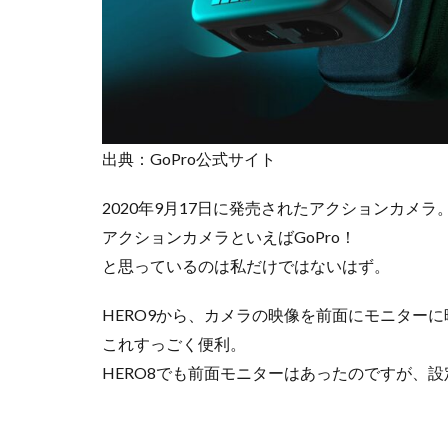
リ
ッ
ト
3
ア
ク
セ
出典：GoPro公式サイト
サ
リ
ー
2020年9月17日に発売されたアクションカメラ
類
アクションカメラといえばGoPro！
も
と思っているのは私だけではないはず。
安
く
購
HERO9から、カメラの映像を前面にモニター
入
これすっごく便利。
で
HERO8でも前面モニターはあったのですが、
き
る
4