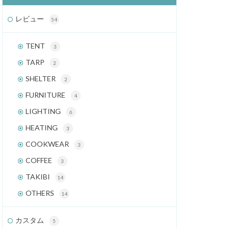
レビュー
54
TENT
3
TARP
2
SHELTER
2
FURNITURE
4
LIGHTING
6
HEATING
3
COOKWEAR
3
COFFEE
3
TAKIBI
14
OTHERS
14
カスタム
5