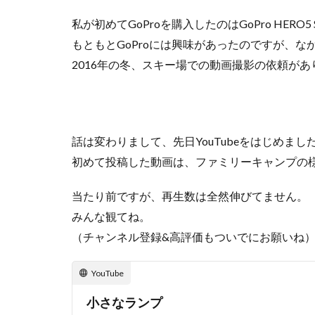
注
文
私が初めてGoProを購入したのはGoPro HERO5 
方
もともとGoProには興味があったのですが、な
法
2016年の冬、スキー場での動画撮影の依頼が
5
届
く
ま
で
話は変わりまして、先日YouTubeをはじめまし
の
初めて投稿した動画は、ファミリーキャンプの
日
数
当たり前ですが、再生数は全然伸びてません。
6
みんな観てね。
ま
と
（チャンネル登録&高評価もついでにお願いね
め
YouTube
小さなランプ