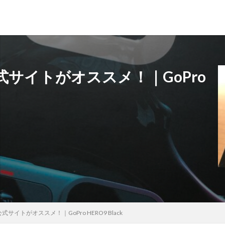
サイトがオススメ！｜GoPro
犬吠埼灯台
ファミキャンを始めたい人へ
トラブル
DJI MINI 2
苗代モビレージ
大子広域公園オートキャンプ場グリンヴィラ
妄想
ラ
メープル那須高原キャンプグランド
キャンプ・アンド・キャビンズ那須高原
高原
anniversary
KEEN
Nikon
五色温泉オートキャンプ場
ンプランド
商品提供
ほとりの遊びばキャンプ場
龍の国オートキ
RICOH GRⅢ
注意喚起
trip
YouTube
ホップガーデンオートキ
御朱印
お知らせ
父子キャンプ
キャンプ場選び
ソロキャンプ
グランディ羽鳥湖スキーリゾート
さゆりオートパーク
前が岳アウト
イトがオススメ！｜GoPro HERO9 Black
海キャンプ
紅葉キャンプ
湖畔キャンプ
タイヤ交換
か