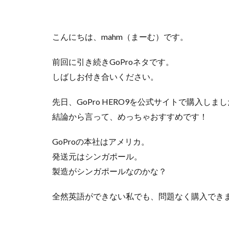
キャンプ庭小会瀬
夏キャンプ
こんにちは、mahm（まーむ）です。
りょうぜんこども
キャンプギアカス
前回に引き続きGoProネタです。
フォレストパーク
しばしお付き合いください。
せせらぎ公園オー
先日、GoPro HERO9を公式サイトで購入しま
雪中キャンプ
結論から言って、めっちゃおすすめです！
神対応
GoProの本社はアメリカ。
発送元はシンガポール。
製造がシンガポールなのかな？
全然英語ができない私でも、問題なく購入でき