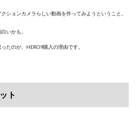
、アクションカメラらしい動画を作ってみようということ。
面白いかも。
思ったのが、HERO9購入の理由です。
ット