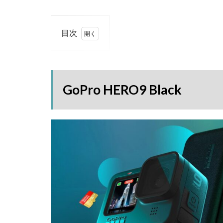
目次
1
GoPro
HERO9
Black
GoPro HERO9 Black
2
公
式
サ
イ
ト
で
購
入
す
る
メ