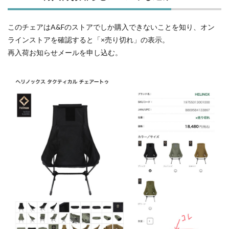
なか
来な
い再
このチェアはA&Fのストアでしか購入できないことを知り、オン
入荷
ラインストアを確認すると「×売り切れ」の表示。
お知
らせ
再入荷お知らせメールを申し込む。
メー
ル
1.6
2021.3.1
再入荷お
知らせメ
ールが届
く（２回
目）が…
1.7
注
文！
2
到着