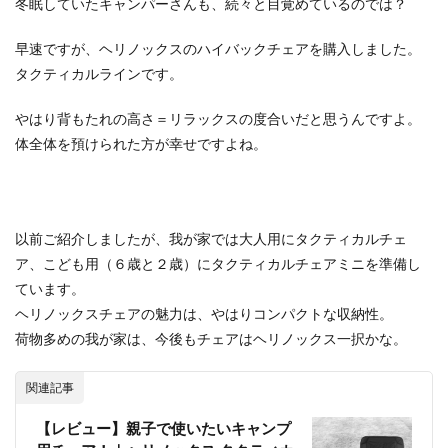
冬眠していたキャンパーさんも、続々と目覚めているのでは？
ACNあぶくまキャンプランド
商品提供
ほとりの遊びばキャンプ場
龍の国オートキャンプ場
早速ですが、ヘリノックスのハイバックチェアを購入しました。
春キャンプ
RICOH GRⅢ
注意喚起
trip
タクティカルラインです。
YouTube
ホップガーデンオートキャンプ場
やはり背もたれの高さ＝リラックスの度合いだと思うんですよ。
グルキャン
御朱印
お知らせ
父子キャンプ
体全体を預けられた方が幸せですよね。
キャンプ場選び
ソロキャンプ
キャンプグルメ
グランディ羽鳥湖スキーリゾート
さゆりオートパーク
前が岳アウトドアパーク
GoPro
車検
以前ご紹介しましたが、我が家では大人用にタクティカルチェ
海キャンプ
紅葉キャンプ
湖畔キャンプ
ア、こども用（６歳と２歳）にタクティカルチェアミニを準備し
タイヤ交換
かいぞくの森キャンプ場
ています。
キャンプ庭小会瀬の森
天神浜オートキャンプ場
ヘリノックスチェアの魅力は、やはりコンパクトな収納性。
荷物多めの我が家は、今後もチェアはヘリノックス一択かな。
秘境駅
キャンプギアレビュー
秋キャンプ
夏キャンプ
撮影レポ
キャンプギアギアレビュー
関連記事
Anker Nebula Capsule 3
ROOTS CAMP SITE
【レビュー】親子で使いたいキャンプ
りょうぜんこどもの村キャンプ場
開封