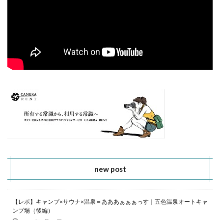
new post
【レポ】キャンプ×サウナ×温泉＝あああぁぁぁっす｜五色温泉オートキャ
ンプ場（後編）