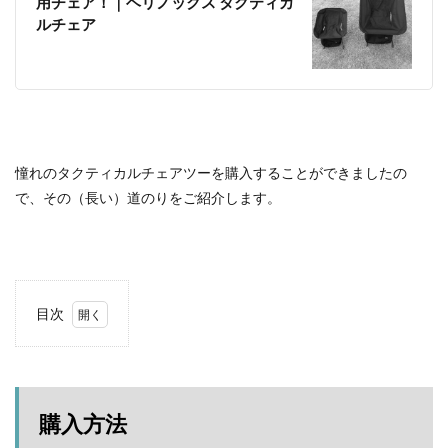
用チェア！｜ヘリノックス タクティカ
塩原グリーンビレッジ
Anker
ルチェア
BUB RESORT Chosei Village
キャンプギアカスタム
薪ストーブ
Nebula Capsule Ⅱ
グランピング
購入
バランゲルドーム
フォレストパークあだたら
エンゼルフォレスト那須白河
那須高原アカルパ
せせらぎ公園オートキャンプ場
横沢浜キャンプ場
憧れのタクティカルチェアツーを購入することができましたの
雨キャンプ
深緑キャンプ
冬キャンプ
で、その（長い）道のりをご紹介します。
雪中キャンプ
デイキャンプ
レビュー
まとめ
ひとりごと
Jeepを買おう
Jeepカスタム
神対応
目次
検索
1
購入
方法
1.1
購入方法
2020.8.7
再入荷お