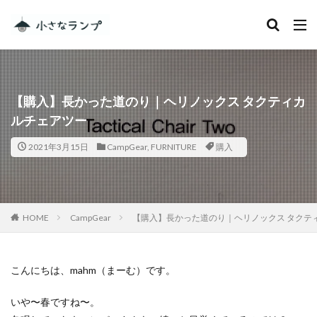
カテゴリー
【購入】長かった道のり｜ヘリノックス タクティカ
タグ
ルチェアツー
シェアカメ
犬吠埼灯台
2021年3月15日
CampGear
,
FURNITURE
購入
ファミキャンを始めたい人へ
トラブル
DJI MINI 2
RV RESORT 猪苗代モビレージ
大子広域公園オートキャンプ場グリンヴィラ
妄想
ランドセル
ZEN Camps
HOME
CampGear
【購入】長かった道のり｜ヘリノックス タクテ
メープル那須高原キャンプグランド
キャンプ・アンド・キャビンズ那須高原
こんにちは、mahm（まーむ）です。
スノーピーク白河高原
anniversary
KEEN
いや〜春ですね〜。
Nikon
五色温泉オートキャンプ場
スキー