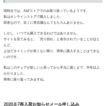
知らせメ
ール申し
現時点では、A&Fストアでのみ取り扱っているようです。
込み
私はオンラインストアで購入しました。
1.2
田舎なので、近くに実店舗なんてもちろんありません。
2020.9.1
再入荷お
しかし、いつでも購入できるわけではありません。
知らせメ
ールが届
サイトを見てみると、「売り切れ」と表示されていることがほと
く
んど。
1.3
よほどタイミングが良くない限り、簡単に購入することはできな
2020.9.2「×
いのです。
売り切れ」
1.4
私はこのチェアが欲しいと思ってから手元に届くまで、半年以上
2020.9.3
かかりました。
再入荷お
簡単に振り返ってみますね。
知らせメ
ール申し
込み（２
回目）
1.5
2020.8.7再入荷お知らせメール申し込み
なか