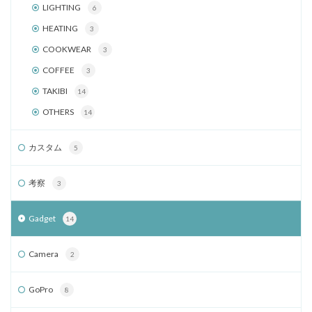
LIGHTING
6
HEATING
3
COOKWEAR
3
COFFEE
3
TAKIBI
14
OTHERS
14
カスタム
5
考察
3
Gadget
14
Camera
2
GoPro
8