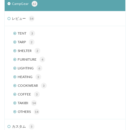
CampGear
62
レビュー
54
TENT
3
TARP
2
SHELTER
2
FURNITURE
4
LIGHTING
6
HEATING
3
COOKWEAR
3
COFFEE
3
TAKIBI
14
OTHERS
14
カスタム
5