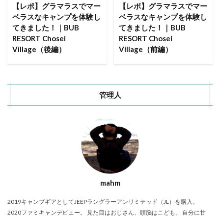
ACNあぶくまキャンプランド
商品提供
【レポ】グラマラスでマー
【レポ】グラマラスでマー
ベラスなキャンプを体験し
ベラスなキャンプを体験し
ほとりの遊びばキャンプ場
龍の国オートキャンプ場
てきました！｜BUB
てきました！｜BUB
春キャンプ
RICOH GRⅢ
注意喚起
trip
RESORT Chosei
RESORT Chosei
YouTube
ホップガーデンオートキャンプ場
Village（後編）
Village（前編）
グルキャン
御朱印
お知らせ
父子キャンプ
キャンプ場選び
ソロキャンプ
キャンプグルメ
グランディ羽鳥湖スキーリゾート
さゆりオートパーク
管理人
前が岳アウトドアパーク
GoPro
車検
海キャンプ
紅葉キャンプ
湖畔キャンプ
タイヤ交換
かいぞくの森キャンプ場
キャンプ庭小会瀬の森
天神浜オートキャンプ場
秘境駅
キャンプギアレビュー
秋キャンプ
夏キャンプ
撮影レポ
キャンプギアギアレビュー
mahm
Anker Nebula Capsule 3
ROOTS CAMP SITE
2019キャンプギアとしてJEEPラングラーアンリミテッド（JL）を購入。
りょうぜんこどもの村キャンプ場
開封
2020ファミキャンデビュー。 見た目はおじさん、頭脳はこども。 自分に甘