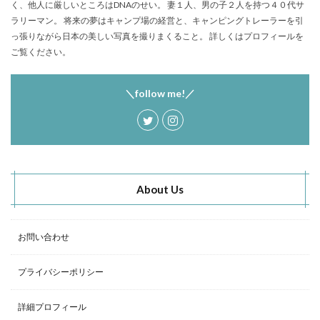
く、他人に厳しいところはDNAのせい。 妻１人、男の子２人を持つ４０代サ
塩原グリーンビレッジ
Anker
ラリーマン。 将来の夢はキャンプ場の経営と、キャンピングトレーラーを引
BUB RESORT Chosei Village
キャンプギアカスタム
っ張りながら日本の美しい写真を撮りまくること。 詳しくはプロフィールを
薪ストーブ
Nebula Capsule Ⅱ
グランピング
ご覧ください。
購入
バランゲルドーム
フォレストパークあだたら
＼follow me!／
エンゼルフォレスト那須白河
那須高原アカルパ
せせらぎ公園オートキャンプ場
横沢浜キャンプ場
雨キャンプ
深緑キャンプ
冬キャンプ
雪中キャンプ
デイキャンプ
レビュー
まとめ
ひとりごと
Jeepを買おう
Jeepカスタム
About Us
神対応
お問い合わせ
検索
プライバシーポリシー
詳細プロフィール