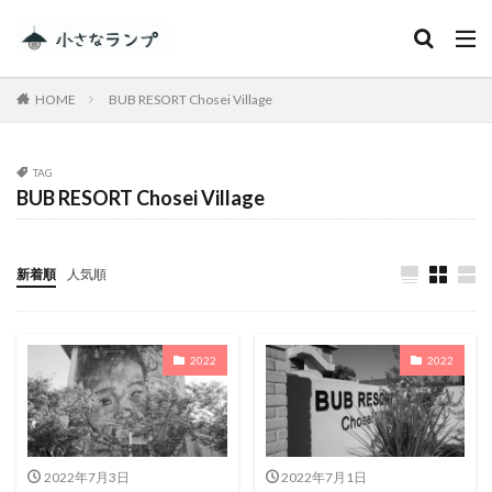
カテゴリー
HOME
BUB RESORT Chosei Village
タグ
TAG
BUB RESORT Chosei Village
シェアカメ
犬吠埼灯台
ファミキャンを始めたい人へ
トラブル
DJI MINI 2
RV RESORT 猪苗代モビレージ
新着順
人気順
大子広域公園オートキャンプ場グリンヴィラ
妄想
ランドセル
ZEN Camps
2022
2022
メープル那須高原キャンプグランド
キャンプ・アンド・キャビンズ那須高原
スノーピーク白河高原
anniversary
KEEN
Nikon
五色温泉オートキャンプ場
スキー
2022年7月3日
2022年7月1日