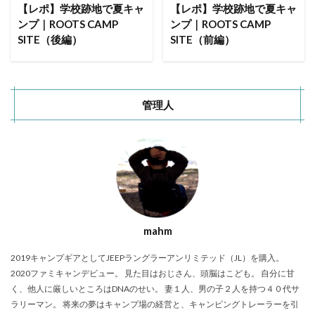
ACNあぶくまキャンプランド
商品提供
【レポ】学校跡地で夏キャ
【レポ】学校跡地で夏キャ
ンプ｜ROOTS CAMP
ンプ｜ROOTS CAMP
ほとりの遊びばキャンプ場
龍の国オートキャンプ場
SITE（後編）
SITE（前編）
春キャンプ
RICOH GRⅢ
注意喚起
trip
YouTube
ホップガーデンオートキャンプ場
グルキャン
御朱印
お知らせ
父子キャンプ
管理人
キャンプ場選び
ソロキャンプ
キャンプグルメ
グランディ羽鳥湖スキーリゾート
さゆりオートパーク
前が岳アウトドアパーク
GoPro
車検
海キャンプ
紅葉キャンプ
湖畔キャンプ
タイヤ交換
かいぞくの森キャンプ場
キャンプ庭小会瀬の森
天神浜オートキャンプ場
mahm
秘境駅
キャンプギアレビュー
秋キャンプ
2019キャンプギアとしてJEEPラングラーアンリミテッド（JL）を購入。
夏キャンプ
撮影レポ
キャンプギアギアレビュー
2020ファミキャンデビュー。 見た目はおじさん、頭脳はこども。 自分に甘
Anker Nebula Capsule 3
ROOTS CAMP SITE
く、他人に厳しいところはDNAのせい。 妻１人、男の子２人を持つ４０代サ
りょうぜんこどもの村キャンプ場
開封
ラリーマン。 将来の夢はキャンプ場の経営と、キャンピングトレーラーを引