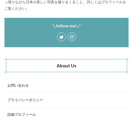
っ張りながら日本の美しい写真を撮りまくること。 詳しくはプロフィールを
塩原グリーンビレッジ
Anker
ご覧ください。
BUB RESORT Chosei Village
キャンプギアカスタム
薪ストーブ
Nebula Capsule Ⅱ
グランピング
＼follow me!／
購入
バランゲルドーム
フォレストパークあだたら
エンゼルフォレスト那須白河
那須高原アカルパ
せせらぎ公園オートキャンプ場
横沢浜キャンプ場
雨キャンプ
深緑キャンプ
冬キャンプ
About Us
雪中キャンプ
デイキャンプ
レビュー
まとめ
ひとりごと
Jeepを買おう
Jeepカスタム
神対応
お問い合わせ
検索
プライバシーポリシー
詳細プロフィール