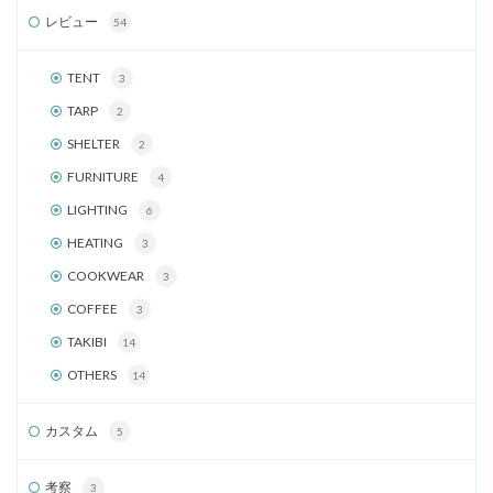
レビュー
54
TENT
3
TARP
2
SHELTER
2
FURNITURE
4
LIGHTING
6
HEATING
3
COOKWEAR
3
COFFEE
3
TAKIBI
14
OTHERS
14
カスタム
5
考察
3