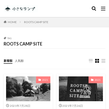
カテゴリー
HOME
ROOTS CAMP SITE
タグ
TAG
ROOTS CAMP SITE
シェアカメ
犬吠埼灯台
ファミキャンを始めたい人へ
トラブル
DJI MINI 2
RV RESORT 猪苗代モビレージ
新着順
人気順
大子広域公園オートキャンプ場グリンヴィラ
妄想
ランドセル
ZEN Camps
2021
2021
メープル那須高原キャンプグランド
キャンプ・アンド・キャビンズ那須高原
スノーピーク白河高原
anniversary
KEEN
Nikon
五色温泉オートキャンプ場
スキー
2021年7月28日
2021年7月26日