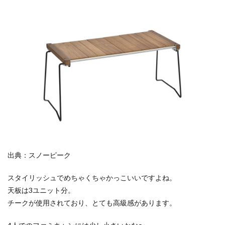
3
IGT
スリ
ムの
状態
4
作業
開始
4.1
表面
を削
る
4.2
蜜蝋
出典：スノーピーク
塗り
塗り
スタイリッシュでめちゃくちゃかっこいいですよね。
4.3
天板は3ユニット分。
完
チークが使用されており、とても高級感があります。
成！
5