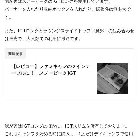
我が家はスノーピークのIGTロングを愛用しています。
ACNあぶくまキャンプランド
商品提供
バーナーを入れたり収納ボックスを入れたり、拡張性は無限大で
ほとりの遊びばキャンプ場
龍の国オートキャンプ場
す。
春キャンプ
RICOH GRⅢ
注意喚起
trip
また、IGTロングとラウンジスライドトップ（廃盤）の組み合わせ
YouTube
ホップガーデンオートキャンプ場
は最高で、大人数での利用に最適です。
グルキャン
御朱印
お知らせ
父子キャンプ
キャンプ場選び
ソロキャンプ
キャンプグルメ
関連記事
グランディ羽鳥湖スキーリゾート
さゆりオートパーク
【レビュー】ファミキャンのメインテ
前が岳アウトドアパーク
GoPro
車検
ーブルに！｜スノーピーク IGT
海キャンプ
紅葉キャンプ
湖畔キャンプ
タイヤ交換
かいぞくの森キャンプ場
キャンプ庭小会瀬の森
天神浜オートキャンプ場
秘境駅
キャンプギアレビュー
秋キャンプ
夏キャンプ
撮影レポ
キャンプギアギアレビュー
Anker Nebula Capsule 3
ROOTS CAMP SITE
我が家はIGTロングのほかに、IGTスリムを所有しております。
りょうぜんこどもの村キャンプ場
開封
これはキャンプを始める時に購入し、1度だけデイキャンプで使用