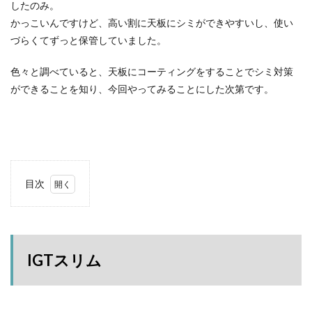
したのみ。
塩原グリーンビレッジ
Anker
かっこいんですけど、高い割に天板にシミができやすいし、使い
BUB RESORT Chosei Village
キャンプギアカスタム
づらくてずっと保管していました。
薪ストーブ
Nebula Capsule Ⅱ
グランピング
購入
バランゲルドーム
フォレストパークあだたら
色々と調べていると、天板にコーティングをすることでシミ対策
ができることを知り、今回やってみることにした次第です。
エンゼルフォレスト那須白河
那須高原アカルパ
せせらぎ公園オートキャンプ場
横沢浜キャンプ場
雨キャンプ
深緑キャンプ
冬キャンプ
雪中キャンプ
デイキャンプ
レビュー
まとめ
ひとりごと
Jeepを買おう
Jeepカスタム
目次
神対応
1
IGT
スリ
検索
ム
IGTスリム
2
準備
した
もの