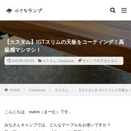
カテゴリー
【カスタム】IGTスリムの天板をコーティング！高
タグ
級感マシマシ！
シェアカメ
犬吠埼灯台
2023年7月3日
カスタム
,
CampGear
キャンプギアカスタム
ファミキャンを始めたい人へ
トラブル
DJI MINI 2
RV RESORT 猪苗代モビレージ
大子広域公園オートキャンプ場グリンヴィラ
妄想
ランドセル
ZEN Camps
HOME
CampGear
カスタム
【カスタム】IGTスリムの天板
メープル那須高原キャンプグランド
キャンプ・アンド・キャビンズ那須高原
こんにちは、mahm（まーむ）です。
スノーピーク白河高原
anniversary
KEEN
みなさんキャンプでは、どんなテーブルをお使いですか？
Nikon
五色温泉オートキャンプ場
スキー