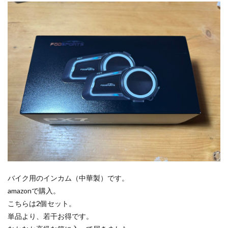
セッ
塩原グリーンビレッジ
Anker
ティ
ング
BUB RESORT Chosei Village
キャンプギアカスタム
1.3
薪ストーブ
Nebula Capsule Ⅱ
グランピング
家の
購入
バランゲルドーム
フォレストパークあだたら
中で
テス
エンゼルフォレスト那須白河
那須高原アカルパ
ト
せせらぎ公園オートキャンプ場
横沢浜キャンプ場
2
雨キャンプ
深緑キャンプ
冬キャンプ
実践
雪中キャンプ
デイキャンプ
レビュー
まとめ
2.1
ペア
ひとりごと
Jeepを買おう
Jeepカスタム
リン
神対応
グ
2.2
検索
リフ
バイク用のインカム（中華製）です。
ト待
amazonで購入。
ち
こちらは2個セット。
2.3
単品より、若干お得です。
リフ
ト上