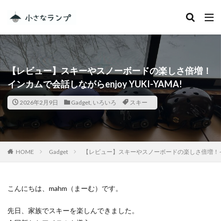
カテゴリー
【レビュー】スキーやスノーボードの楽しさ倍増！
タグ
インカムで会話しながらenjoy YUKI-YAMA!
シェアカメ
犬吠埼灯台
2026年2月9日
Gadget
,
いろいろ
スキー
ファミキャンを始めたい人へ
トラブル
DJI MINI 2
RV RESORT 猪苗代モビレージ
大子広域公園オートキャンプ場グリンヴィラ
妄想
ランドセル
ZEN Camps
HOME
Gadget
【レビュー】スキーやスノーボードの楽しさ倍増！インカム
メープル那須高原キャンプグランド
キャンプ・アンド・キャビンズ那須高原
こんにちは、mahm（まーむ）です。
スノーピーク白河高原
anniversary
KEEN
先日、家族でスキーを楽しんできました。
Nikon
五色温泉オートキャンプ場
スキー