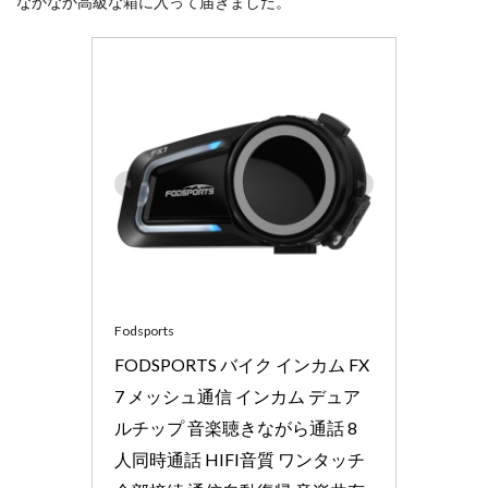
なかなか高級な箱に入って届きました。
2.4
滑走
中
2.5
トイ
レ
2.6
通信
距離
2.7
バッ
テリ
ー
Fodsports
3
FODSPORTS バイク インカム FX
その
7 メッシュ通信 インカム デュア
他の
機能
ルチップ 音楽聴きながら通話 8
4
人同時通話 HIFI音質 ワンタッチ
まと