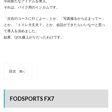
今回新たなアイテムを導入。
ACNあぶくまキャンプランド
商品提供
それは、バイク用のインカムです。
ほとりの遊びばキャンプ場
龍の国オートキャンプ場
春キャンプ
RICOH GRⅢ
注意喚起
trip
「次右のコースに行くよー」とか、「写真撮るから止まってー」
とか、「トイレ大丈夫？」とか、会話ができたらいいな〜と思っ
YouTube
ホップガーデンオートキャンプ場
て導入を決めました。
グルキャン
御朱印
お知らせ
父子キャンプ
結果、QOL爆上がりだったわけです。
キャンプ場選び
ソロキャンプ
キャンプグルメ
グランディ羽鳥湖スキーリゾート
さゆりオートパーク
前が岳アウトドアパーク
GoPro
車検
海キャンプ
紅葉キャンプ
湖畔キャンプ
タイヤ交換
かいぞくの森キャンプ場
目次
1
キャンプ庭小会瀬の森
天神浜オートキャンプ場
FODSPORTS
秘境駅
キャンプギアレビュー
秋キャンプ
FX7
夏キャンプ
撮影レポ
キャンプギアギアレビュー
1.1
FODSPORTS FX7
Anker Nebula Capsule 3
ROOTS CAMP SITE
開封
りょうぜんこどもの村キャンプ場
開封
1.2