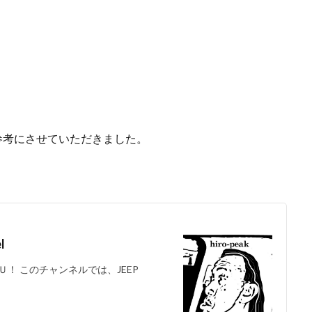
の森
天神浜オートキャンプ場
秘境駅
キャンプギアレビュー
撮影レポ
キャンプギアギアレビュー
Anker Nebula Capsule 3
ROOT
の村キャンプ場
開封
塩原グリーンビレッジ
Anker
BUB RESO
タム
薪ストーブ
Nebula Capsule Ⅱ
グランピング
購入
あだたら
エンゼルフォレスト那須白河
那須高原アカルパ
トキャンプ場
横沢浜キャンプ場
雨キャンプ
深緑キャンプ
冬
beを参考にさせていただきました。
デイキャンプ
レビュー
まとめ
ひとりごと
Jeepを買おう
検索
l
！ このチャンネルでは、JEEP