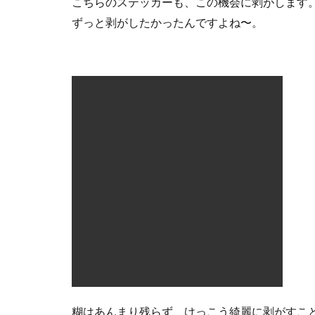
こちらのステッカーも、この機会に剥がします
3.2
ずっと剥がしたかったんですよね〜。
ミッ
チャ
クロ
ン
3.3
つや
消し
ブラ
ック
3.4
ラバ
ーチ
ッピ
ング
4
両
面
糊はあんまり残らず、けっこう綺麗に剥がすこ
テ