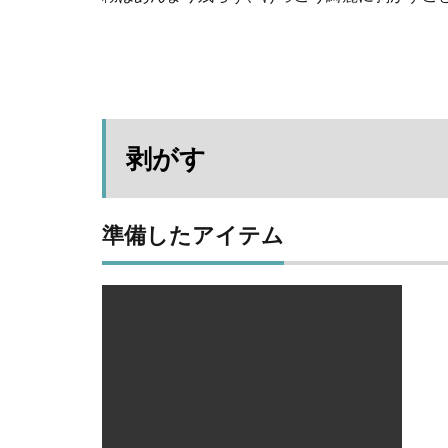
ー
プ
5
貼
り
付
剥がす
け
6
ま
準備したアイテム
と
め