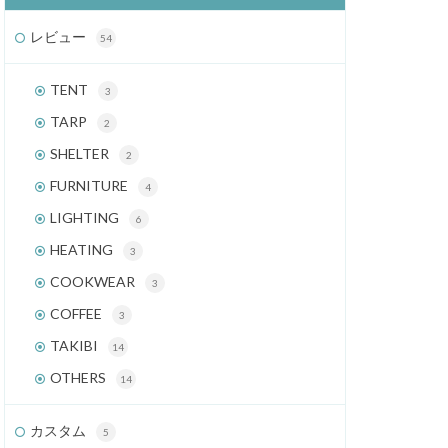
レビュー
54
TENT
3
TARP
2
SHELTER
2
FURNITURE
4
LIGHTING
6
HEATING
3
COOKWEAR
3
COFFEE
3
TAKIBI
14
OTHERS
14
カスタム
5