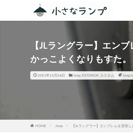
カテゴリー
【JLラングラー】エン
タグ
かっこよくなりもすた。
シェアカメ
RV RESORT 猪
2021年11月26日
Jeep
,
EXTERIOR
,
カスタム
Jee
ZEN Camps
スノーピーク白河
ACNあぶくまキャ
春キャンプ
グルキャン
キャンプグルメ
HOME
Jeep
【JLラングラー】エンブレムを塗装
GoPro
車検