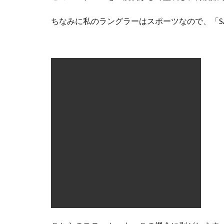
取り
外し
ちなみに私のラングラーはスポーツなので、「S
2.4
テー
プ除
去
2.5
エン
ブレ
ム洗
浄
3
塗
装
3.1
シリ
コン
オフ