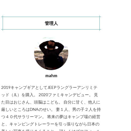
秋キャンプ
S CAMP SITE
管理人
RT Chosei Village
バランゲルドーム
キャンプ
Jeepカスタム
mahm
2019キャンプギアとしてJEEPラングラーアンリミテ
ッド（JL）を購入。 2020ファミキャンデビュー。 見
た目はおじさん、頭脳はこども。 自分に甘く、他人に
厳しいところはDNAのせい。 妻１人、男の子２人を持
つ４０代サラリーマン。 将来の夢はキャンプ場の経営
と、キャンピングトレーラーを引っ張りながら日本の