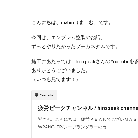
キャンプ庭小会瀬
夏キャンプ
こんにちは、mahm（まーむ）です。
りょうぜんこども
キャンプギアカス
今回は、エンブレム塗装のお話。
フォレストパーク
ずっとやりたかったプチカスタムです。
せせらぎ公園オー
施工にあたっては、hiro peakさんのYouTu
雪中キャンプ
ありがとうございました。
神対応
（いつも見てます！）
YouTube
疲労ピークチャンネル / hiropeak channe
皆さん、こんにちは！疲労ＰＥＡＫでございＭＡＳＵ
WRANGLER/ジープラングラーのカ…