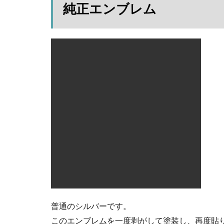
純正エンブレム
ン
ブ
レ
ム
2
剥
が
す
2.1
準備
した
アイ
テム
2.2
マス
キン
グ
普通のシルバーです。
2.3
このエンブレムを一度剥がして塗装し、再度貼