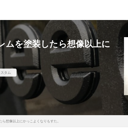
ブレムを塗装したら想像以上に
犬吠埼灯台
ファミキャンを始めたい人へ
トラブル
DJI MINI 2
苗代モビレージ
大子広域公園オートキャンプ場グリンヴィラ
妄想
ラ
pカスタム
メープル那須高原キャンプグランド
キャンプ・アンド・キャビンズ那須高原
高原
anniversary
KEEN
Nikon
五色温泉オートキャンプ場
ンプランド
商品提供
ほとりの遊びばキャンプ場
龍の国オートキ
RICOH GRⅢ
注意喚起
trip
YouTube
ホップガーデンオートキ
御朱印
お知らせ
父子キャンプ
キャンプ場選び
ソロキャンプ
グランディ羽鳥湖スキーリゾート
さゆりオートパーク
前が岳アウト
したら想像以上にかっこよくなりもすた。
海キャンプ
紅葉キャンプ
湖畔キャンプ
タイヤ交換
か