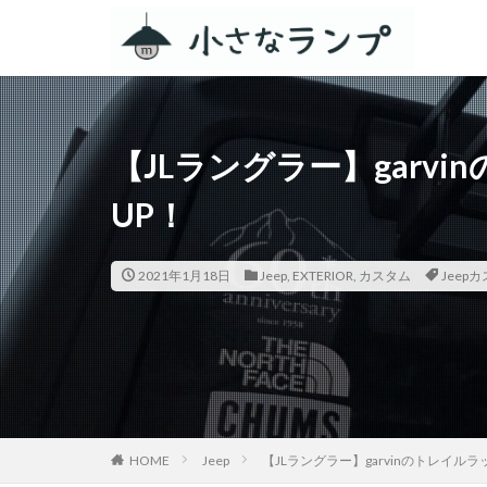
カテゴリー
【JLラングラー】garv
タグ
UP！
シェアカメ
RV RESORT 猪
2021年1月18日
Jeep
,
EXTERIOR
,
カスタム
Jeep
ZEN Camps
スノーピーク白河
ACNあぶくまキャ
春キャンプ
グルキャン
キャンプグルメ
HOME
Jeep
【JLラングラー】garvinのトレイル
GoPro
車検