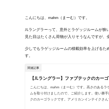
キャンプ庭小会瀬
夏キャンプ
こんにちは、mahm（まーむ）です。
りょうぜんこども
キャンプギアカス
JLラングラーって、意外とラゲッジルームが狭
フォレストパーク
見た目はたくさん荷物が入りそうなんですが、
せせらぎ公園オー
少しでもラゲッジルームの積載効率を上げるた
雪中キャンプ
す。
神対応
関連記事
【JLラングラー】ファブテックのカーゴ
こんにちは、mahm（まーむ）です。高さのある
ムを取り付けましたので、ご紹介します。使い勝手抜
クのカーゴラックです。アメリカンインテイクさんで