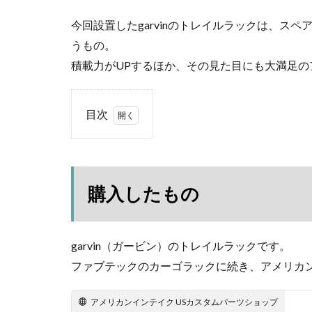
今回設置したgarvinのトレイルラックは、ス
うもの。
積載力がUPするほか、その見た目にも大満足の
目次
1
購
入
し
購入したもの
た
も
の
garvin（ガービン）のトレイルラックです。
2
開
ファブテックのカーゴラックに続き、アメリカ
封
2.1
アメリカンインテイク USカスタムパーツショップ