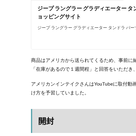
入っ
ジープ ラングラー グラディエーター タ
てい
ョッピングサイト
たも
の
ジープ ラングラー グラディエーター タンドラ パー
3
取
り
付
け
商品はアメリカから送られてくるため、事前に
「在庫があるので１週間程」と回答をいただき
3.1
スペ
アタ
アメリカンインテイクさんはYouTubeに取付
イヤ
け方を予習していました。
を外
す
3.2
開封
スペ
アタ
イヤ