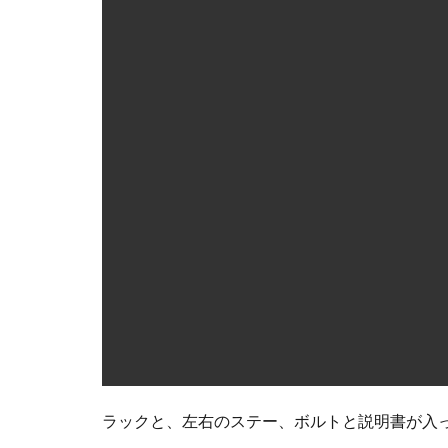
取り
付け
3.8
スペ
アタ
イヤ
を戻
す
4
レ
ビ
ュ
ー
4.1
サイ
ズ
4.2
積載