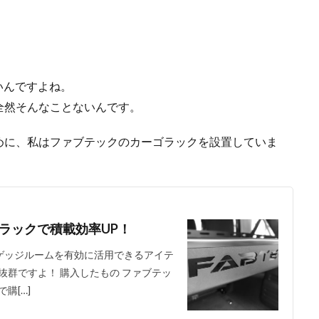
の森
天神浜オートキャンプ場
秘境駅
キャンプギアレビュー
撮影レポ
キャンプギアギアレビュー
Anker Nebula Capsule 3
ROOT
の村キャンプ場
開封
塩原グリーンビレッジ
Anker
BUB RESO
タム
薪ストーブ
Nebula Capsule Ⅱ
グランピング
購入
いんですよね。
あだたら
エンゼルフォレスト那須白河
那須高原アカルパ
全然そんなことないんです。
トキャンプ場
横沢浜キャンプ場
雨キャンプ
深緑キャンプ
冬
めに、私はファブテックのカーゴラックを設置していま
デイキャンプ
レビュー
まとめ
ひとりごと
Jeepを買おう
検索
ラックで積載効率UP！
ラゲッジルームを有効に活用できるアイテ
群ですよ！ 購入したもの ファブテッ
購[…]