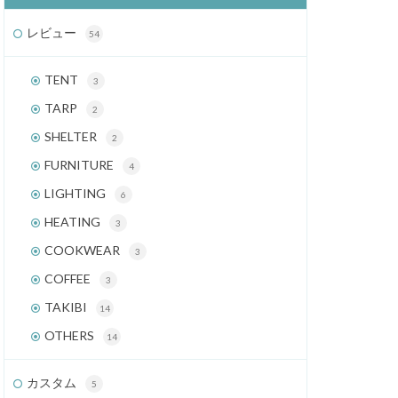
レビュー
54
TENT
3
TARP
2
SHELTER
2
FURNITURE
4
LIGHTING
6
HEATING
3
COOKWEAR
3
COFFEE
3
TAKIBI
14
OTHERS
14
カスタム
5