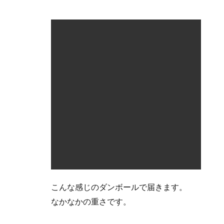
保護
のゴ
ムを
取り
外す
3.3
ラッ
ク部
分右
側の
ボル
トを
外す
3.4
ラッ
ク部
分左
側の
ボル
トを