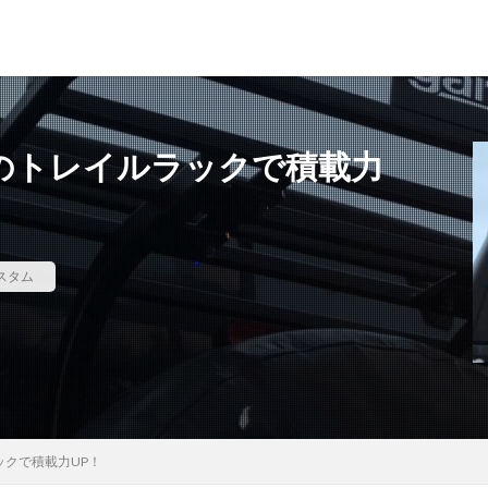
inのトレイルラックで積載力
犬吠埼灯台
ファミキャンを始めたい人へ
トラブル
DJI MINI 2
苗代モビレージ
大子広域公園オートキャンプ場グリンヴィラ
妄想
ラ
カスタム
メープル那須高原キャンプグランド
キャンプ・アンド・キャビンズ那須高原
高原
anniversary
KEEN
Nikon
五色温泉オートキャンプ場
ンプランド
商品提供
ほとりの遊びばキャンプ場
龍の国オートキ
RICOH GRⅢ
注意喚起
trip
YouTube
ホップガーデンオートキ
御朱印
お知らせ
父子キャンプ
キャンプ場選び
ソロキャンプ
グランディ羽鳥湖スキーリゾート
さゆりオートパーク
前が岳アウト
ラックで積載力UP！
海キャンプ
紅葉キャンプ
湖畔キャンプ
タイヤ交換
か