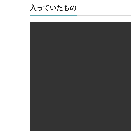
緩め
る
3.5
右側
のス
テー
を取
り付
こんな感じのダンボールで届きます。
け
なかなかの重さです。
3.6
左側
のス
入っていたもの
テー
を取
り付
け
3.7
ラッ
クの