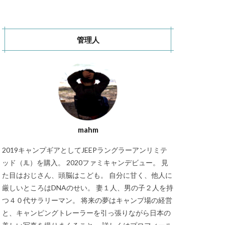
秋キャンプ
S CAMP SITE
管理人
RT Chosei Village
バランゲルドーム
キャンプ
Jeepカスタム
mahm
2019キャンプギアとしてJEEPラングラーアンリミテ
ッド（JL）を購入。 2020ファミキャンデビュー。 見
た目はおじさん、頭脳はこども。 自分に甘く、他人に
厳しいところはDNAのせい。 妻１人、男の子２人を持
つ４０代サラリーマン。 将来の夢はキャンプ場の経営
と、キャンピングトレーラーを引っ張りながら日本の